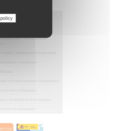
os de FIBAO
nuestras Ofertas Tecnológicas
 policy
e Ensayos Clínicos y Estudios
onales
 la Innovación y la Transferencia
ca
e Ayudas y Oportunidad de Financiación
odológico y/o Estadístico
 Humanos
ento y Gestión Económica-Administrativa
e Convenios y Donaciones
ión y Promoción de la Investigación
 Gestión del conocimiento