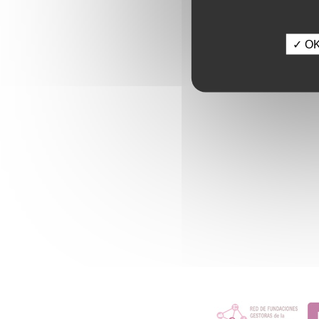
✓ OK,