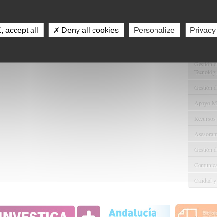
Servici
Consulta 
 accept all
✗ Deny all cookies
Personalize
Privacy
Gestión d
Observaci
Gestión de
Tecnológi
Gestión d
Apoyo Met
Recursos
Asesorami
Gestión d
Comunicac
Calidad y