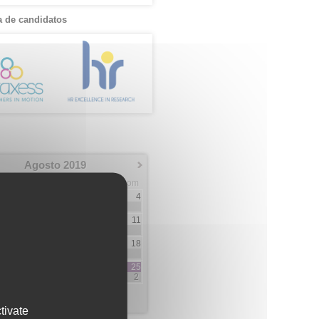
 de candidatos
Agosto 2019
Mar
Mie
Jue
Vie
Sab
Dom
1
2
3
4
23
1
6
7
8
9
10
11
1
2
13
14
15
16
17
18
1
2
20
21
22
23
24
25
1
2
2
27
28
29
30
31
1
1
6
6
tivate