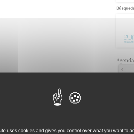
Búsqueda
Agenda
Lun
5
1
12
1
19
1
26
1
site uses cookies and gives you control over what you want to ac