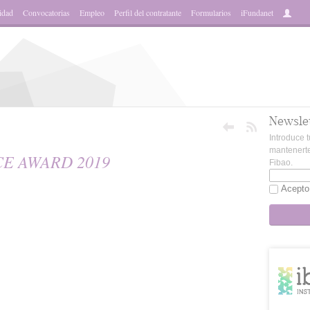
idad
Convocatorias
Empleo
Perfil del contratante
Formularios
iFundanet
Newsle
Introduce t
mantenerte
E AWARD 2019
Fibao.
Acepto
sApp