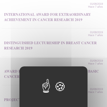
01/08/2019
Hace 7 años
INTERNATIONAL AWARD FOR EXTRAORDINARY
ACHIEVEMENT IN CANCER RESEARCH 2019
01/08/2019
Hace 7 años
DISTINGUISHED LECTURESHIP IN BREAST CANCER
RESEARCH 2019
01/08/2019
Hace 7 años
AWARD FOR OUTSTANDING ACHIEVEMENT IN BASIC
CANCER RESEARCH 2019
01/08/2019
Hace 7 años
PROJECT SUPPORT GRANT 2019