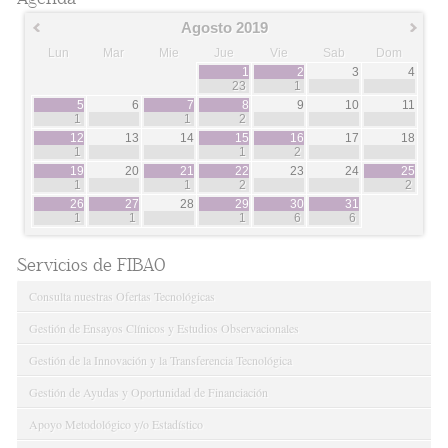
Agosto 2019
Lun
Mar
Mie
Jue
Vie
Sab
Dom
1
2
3
4
23
1
5
6
7
8
9
10
11
1
1
2
12
13
14
15
16
17
18
1
1
2
19
20
21
22
23
24
25
1
1
2
2
26
27
28
29
30
31
1
1
1
6
6
Servicios de FIBAO
Consulta nuestras Ofertas Tecnológicas
Gestión de Ensayos Clínicos y Estudios Observacionales
Gestión de la Innovación y la Transferencia Tecnológica
Gestión de Ayudas y Oportunidad de Financiación
Apoyo Metodológico y/o Estadístico