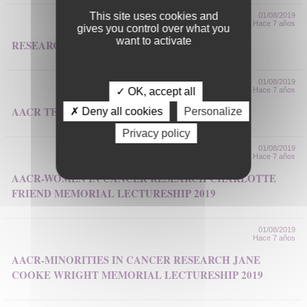
This site uses cookies and
01/08/2019
Hace 7 años
gives you control over what you
want to activate
RESEARCH VISIT GRANTS 2019
01/08/2019
✓ OK, accept all
Hace 7 años
AACR TEAM SCIENCE AWARD 2019
✗ Deny all cookies
Personalize
Privacy policy
01/08/2019
Hace 7 años
AACR-WOMEN IN CANCER RESEARCH CHARLOTTE
FRIEND MEMORIAL LECTURESHIP 2019
01/08/2019
Hace 7 años
AACR-MINORITIES IN CANCER RESEARCH JANE
COOKE WRIGHT MEMORIAL LECTURESHIP 2019