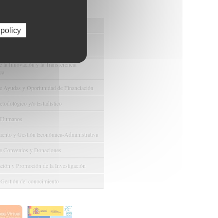
os de FIBAO
nuestras Ofertas Tecnológicas
 policy
e Ensayos Clínicos y Estudios
onales
 la Innovación y la Transferencia
ca
e Ayudas y Oportunidad de Financiación
odológico y/o Estadístico
 Humanos
ento y Gestión Económica-Administrativa
e Convenios y Donaciones
ión y Promoción de la Investigación
 Gestión del conocimiento