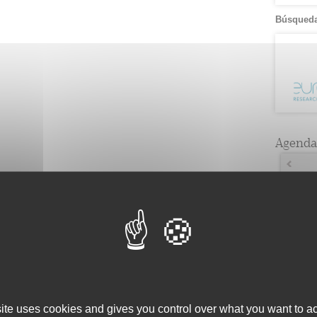
Búsqueda
Agenda
Lun
5
1
12
1
19
1
26
1
site uses cookies and gives you control over what you want to ac