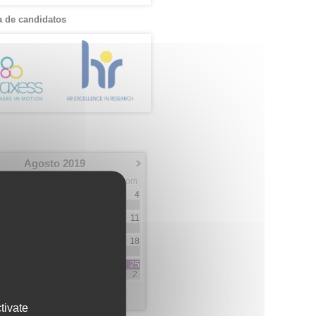
 de candidatos
Agosto 2019
Mar
Mie
Jue
Vie
Sab
Dom
1
2
3
4
23
1
6
7
8
9
10
11
1
2
13
14
15
16
17
18
1
2
20
21
22
23
24
25
1
2
2
27
28
29
30
31
1
1
6
6
tivate