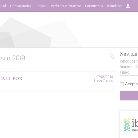
idad
Convocatorias
Empleo
Perfil del contratante
Formularios
iFundanet
Newsle
sto 2019
Introduce t
mantenerte
Fibao.
CALL FOR
07/08/2019
Hace 7 años
Acepto