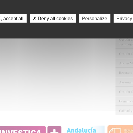
Servici
Consulta 
 accept all
✗ Deny all cookies
Personalize
Privacy
Gestión d
Observaci
Gestión de
Tecnológi
Gestión d
Apoyo Met
Recursos
Asesorami
Gestión d
Comunicac
Calidad y