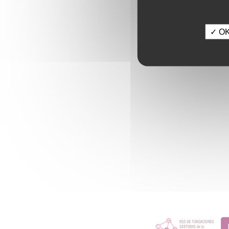
✓ OK,