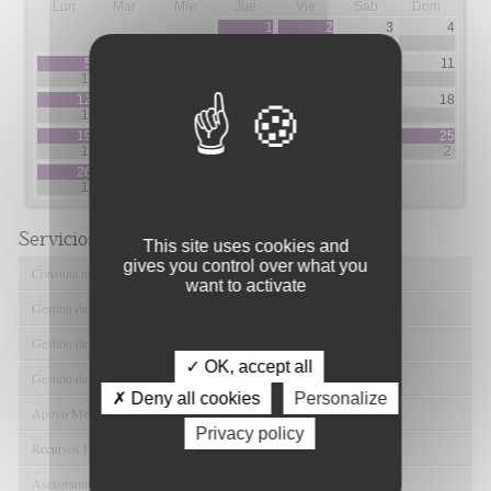
Lun
Mar
Mie
Jue
Vie
Sab
Dom
1
2
3
4
23
1
5
6
7
8
9
10
11
1
1
2
12
13
14
15
16
17
18
1
1
2
19
20
21
22
23
24
25
1
1
2
2
26
27
28
29
30
31
1
1
1
6
6
Servicios de FIBAO
This site uses cookies and
gives you control over what you
Consulta nuestras Ofertas Tecnológicas
want to activate
Gestión de Ensayos Clínicos y Estudios Observacionales
Gestión de la Innovación y la Transferencia Tecnológica
✓ OK, accept all
Gestión de Ayudas y Oportunidad de Financiación
✗ Deny all cookies
Personalize
Apoyo Metodológico y/o Estadístico
Privacy policy
Recursos Humanos
Asesoramiento y Gestión Económica-Administrativa