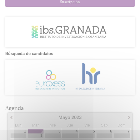
Suscripción
Búsqueda de candidatos
Agenda
Mayo 2023
Lun
Mar
Mie
Jue
Vie
Sab
Dom
1
2
3
4
5
6
7
1