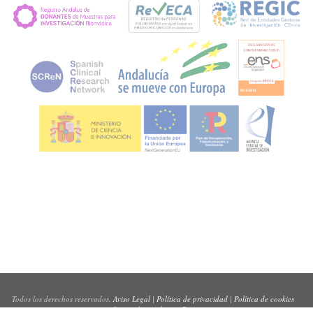
Todos los derechos reservados.
Aviso Legal
|
Política de privacidad
|
Política de cookies
Sitio web creado por
Pynso