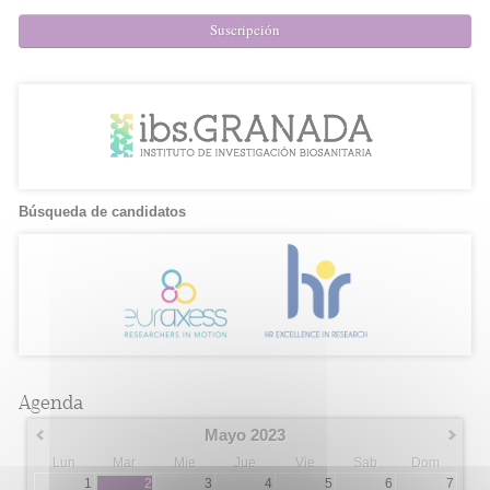
Suscripción
Búsqueda de candidatos
Agenda
Mayo 2023
Lun
Mar
Mie
Jue
Vie
Sab
Dom
1
2
3
4
5
6
7