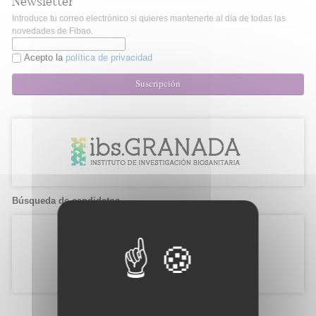
Newsletter
Introduce tu correo electrónico si quieres mantenerte al día de todas las
novedades de Fibao.
Acepto la
política de privacidad
Suscripción
Búsqueda de candidatos