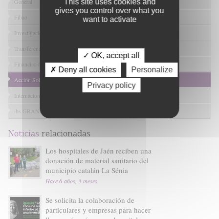
This site uses cookies and
General
gives you control over what you
Fibao
want to activate
Investigación en Salud
Transferencia Tecnológica
✓ OK, accept all
Financiación I+D+I
✗ Deny all cookies
Personalize
Acción Solidaria
Privacy policy
Internacional
ibs.GRANADA
Noticias
relacionadas
Los hospitales de Jaén reciben una
donación de material sanitario del
municipio catalán La Sénia
Hace 6 años, 3 meses
Se solicita la colaboración de
particulares y empresas para hacer