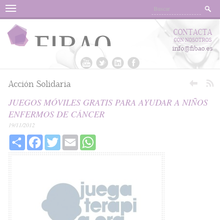
Menu
CONTACTA
CON NOSOTROS
info@fibao.es
Acción Solidaria
JUEGOS MÓVILES GRATIS PARA AYUDAR A NIÑOS
ENFERMOS DE CÁNCER
19/11/2012
Share
Facebook
Twitter
Email
WhatsApp