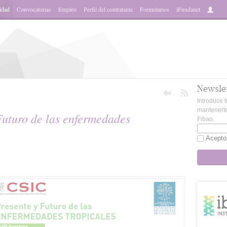
idad
Convocatorias
Empleo
Perfil del contratante
Formularios
iFundanet
Newsle
Introduce t
mantenerte
Futuro de las enfermedades
Fibao.
Acepto
sApp