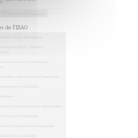
Ver más noticias relacionadas
os de FIBAO
nuestras Ofertas Tecnológicas
e Ensayos Clínicos y Estudios
onales
 la Innovación y la Transferencia
ca
e Ayudas y Oportunidad de Financiación
odológico y/o Estadístico
 Humanos
ento y Gestión Económica-Administrativa
e Convenios y Donaciones
ión y Promoción de la Investigación
 Gestión del conocimiento