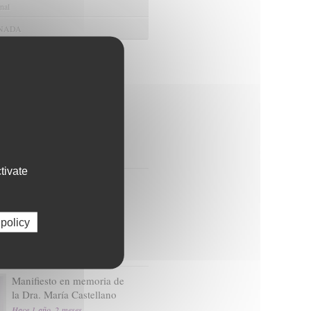
nal
ANADA
s
relacionadas
María de los Ángeles
García Rescalvo será la
nueva gerente del
Servicio Andaluz de
Salud
Hace 3 semanas
tivate
GENYO celebra 15 años
impulsando la
investigación genómica y
 policy
oncológica desde
Granada
Hace 8 meses, 3 semanas
Manifiesto en memoria de
la Dra. María Castellano
Hace 1 año, 2 meses