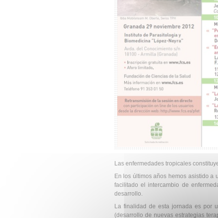
Las enfermedades tropicales constituye
En los últimos años hemos asistido a 
facilitado el intercambio de enferme
desarrollo.
La finalidad de esta jornada es por 
(desarrollo de nuevas estrategias tera