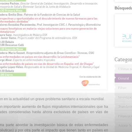
Búsqueda
Categor
Últimas no
General
Fibao
Investiga
n en la actualidad un grave problema sanitario a escala mundial.
Transfere
un importante aumento de flujos migratorios internacionales que ha
dades consideradas hasta ahora exclusivas de países en vías de
Financiac
una parte abordar la investigación básica de estas enfermedades
Acción So
péuticas) y por otra parte el impacto que tienen tanto en países en