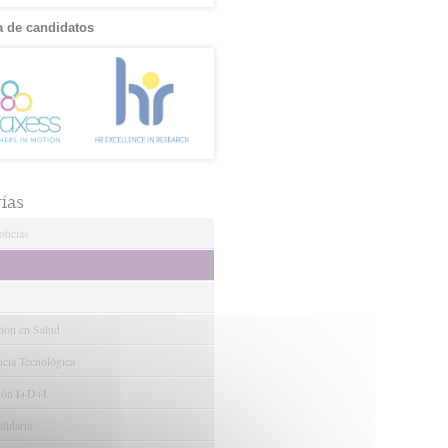
 de candidatos
ías
ticias
ción en Salud
ncia Tecnológica
ión I+D+I
lidaria