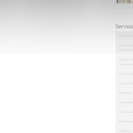
Servici
Consulta 
Gestión d
Observaci
Gestión de
Tecnológi
Gestión d
Apoyo Met
Recursos
Asesorami
Gestión d
Comunicac
Calidad y