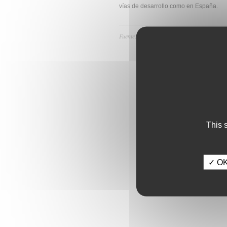
vías de desarrollo como en España.
Fuente:
This 
✓ OK,