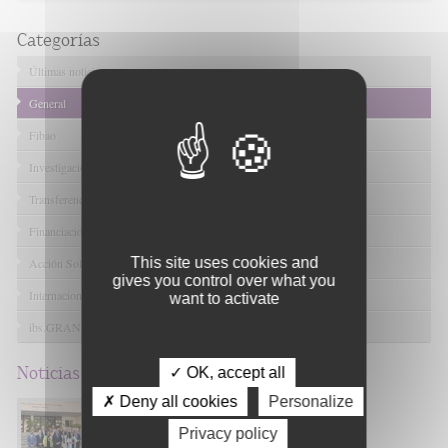
Categorías
Últimas noticias
General
Fibao
Investigación en Salud
Transferencia Tecnológica
Financiación I+D+I
This site uses cookies and
Acción Solidaria
gives you control over what you
Internacional
want to activate
ibs.GRANADA
Noticias
relacionadas
✓ OK, accept all
✗ Deny all cookies
Personalize
María de los Ángeles García Rescalvo
será la nueva gerente del Servicio
Privacy policy