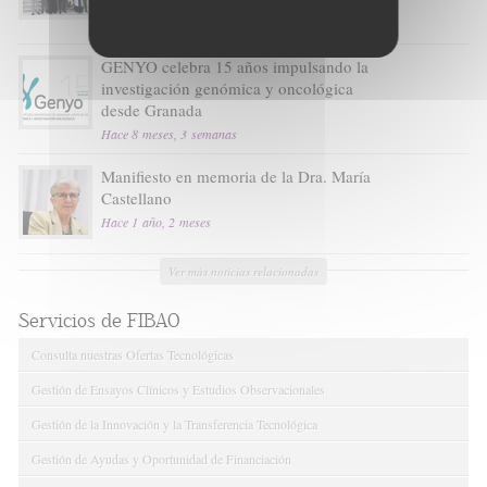
Andaluz de Salud
Hace 3 semanas, 1 día
GENYO celebra 15 años impulsando la
investigación genómica y oncológica
desde Granada
Hace 8 meses, 3 semanas
Manifiesto en memoria de la Dra. María
Castellano
Hace 1 año, 2 meses
Ver más noticias relacionadas
Servicios de FIBAO
Consulta nuestras Ofertas Tecnológicas
Gestión de Ensayos Clínicos y Estudios Observacionales
Gestión de la Innovación y la Transferencia Tecnológica
Gestión de Ayudas y Oportunidad de Financiación