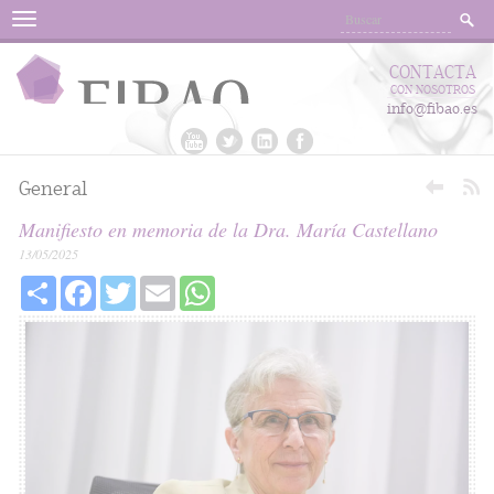
Menu
CONTACTA
CON NOSOTROS
info@fibao.es
General
Manifiesto en memoria de la Dra. María Castellano
13/05/2025
Share
Facebook
Twitter
Email
WhatsApp