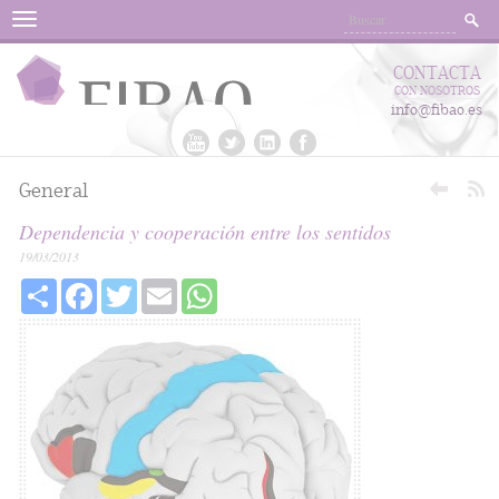
Menu
CONTACTA
CON NOSOTROS
info@fibao.es
General
Dependencia y cooperación entre los sentidos
19/03/2013
Share
Facebook
Twitter
Email
WhatsApp