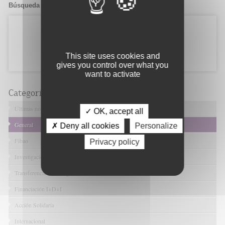
Búsqueda de candidatos
This site uses cookies and
gives you control over what you
want to activate
Categorías
Últimas noticias
✓ OK, accept all
General
✗ Deny all cookies
Personalize
Fibao
Privacy policy
Investigación en Salud
Transferencia Tecnológica
Financiación I+D+I
Acción Solidaria
Internacional