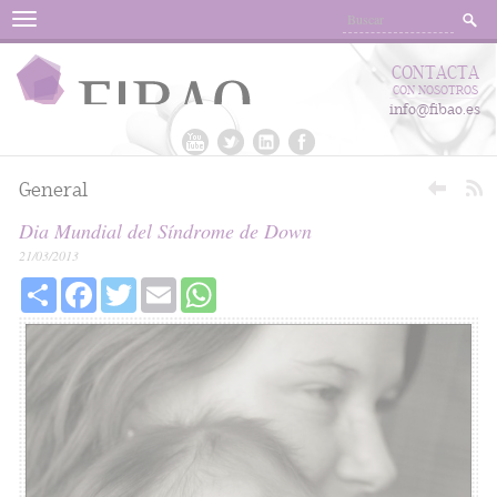
Menu
CONTACTA
CON NOSOTROS
info@fibao.es
General
Dia Mundial del Síndrome de Down
21/03/2013
Share
Facebook
Twitter
Email
WhatsApp