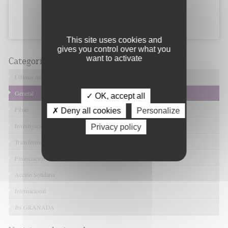
This site uses cookies and
gives you control over what you
want to activate
Categorías
Últimas noticias
General
✓ OK, accept all
Fibao
✗ Deny all cookies
Personalize
Investigación en Salud
Privacy policy
Transferencia Tecnológica
Financiación I+D+I
Acción Solidaria
Internacional
ibs.GRANADA