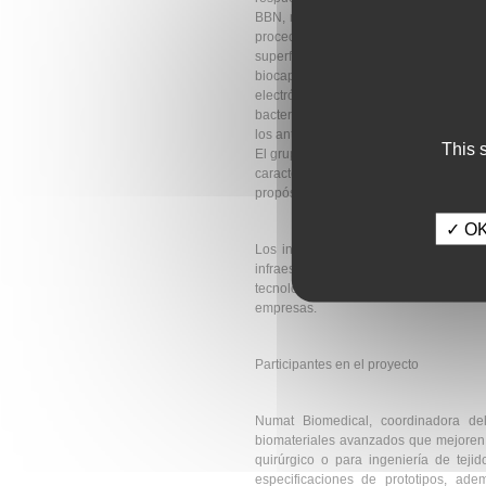
BBN, manifiesta que “las infecciones a
procedentes de otros focos del mismo
superficie estructuras que alcanza
biocapas, como la que se muestra en 
electrónica de una biocapa de Staphyloc
bacterias se hacen muy resistentes, t
los antibióticos, hasta el punto de ten
This 
El grupo que coordina la Dra. Mª Luis
características del material y su respu
propósito de prevenir y evitar en lo pos
✓ OK,
Los investigadores de este proyecto 
infraestructura de investigación que
tecnológicos de primer nivel para lo
empresas.
Participantes en el proyecto
Numat Biomedical, coordinadora del
biomateriales avanzados que mejoren l
quirúrgico o para ingeniería de tejid
especificaciones de prototipos, ad