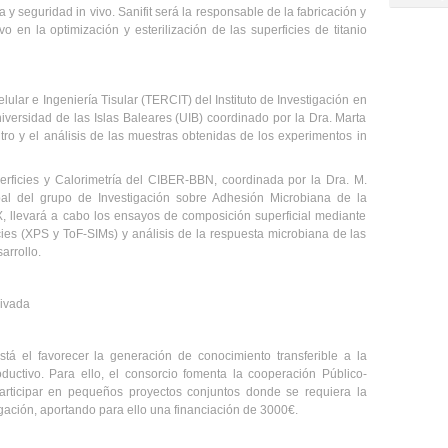
 y seguridad in vivo. Sanifit será la responsable de la fabricación y
ivo en la optimización y esterilización de las superficies de titanio
lular e Ingeniería Tisular (TERCIT) del Instituto de Investigación en
iversidad de las Islas Baleares (UIB) coordinado por la Dra. Marta
itro y el análisis de las muestras obtenidas de los experimentos in
rficies y Calorimetría del CIBER-BBN, coordinada por la Dra. M.
pal del grupo de Investigación sobre Adhesión Microbiana de la
 llevará a cabo los ensayos de composición superficial mediante
cies (XPS y ToF-SIMs) y análisis de la respuesta microbiana de las
arrollo.
rivada
tá el favorecer la generación de conocimiento transferible a la
oductivo. Para ello, el consorcio fomenta la cooperación Público-
rticipar en pequeños proyectos conjuntos donde se requiera la
tigación, aportando para ello una financiación de 3000€.