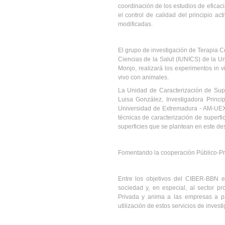
coordinación de los estudios de eficacia
el control de calidad del principio act
modificadas.
El grupo de investigación de Terapia Ce
Ciencias de la Salut (IUNICS) de la Un
Monjo, realizará los experimentos in v
vivo con animales.
La Unidad de Caracterización de Supe
Luisa González, Investigadora Princi
Universidad de Extremadura - AM-UEX,
técnicas de caracterización de superfi
superficies que se plantean en este des
Fomentando la cooperación Público-P
Entre los objetivos del CIBER-BBN es
sociedad y, en especial, al sector pr
Privada y anima a las empresas a pa
utilización de estos servicios de inves