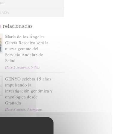
nal
ANADA
s
relacionadas
María de los Ángeles
García Rescalvo será la
nueva gerente del
Servicio Andaluz de
Salud
Hace 2 semanas, 6 días
GENYO celebra 15 años
impulsando la
investigación genómica y
oncológica desde
Granada
Hace 8 meses, 3 semanas
Manifiesto en memoria de
la Dra. María Castellano
Hace 1 año, 2 meses