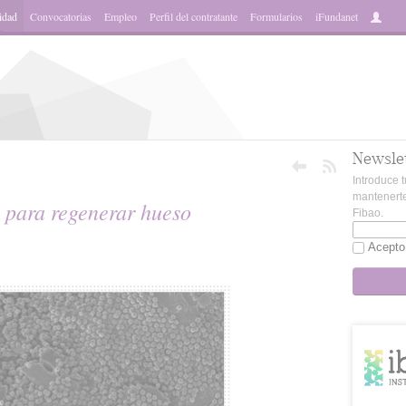
idad
Convocatorias
Empleo
Perfil del contratante
Formularios
iFundanet
Newsle
Introduce t
mantenerte
s para regenerar hueso
Fibao.
Acepto
sApp