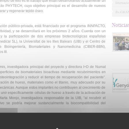
jemplo de ello es el trabajo que están desarrollando actualmente un
Internacio
cto PHYTECH, cuyo objetivo principal es el desarrollo de nuevos
rar y regenerar tejido óseo.
ibs.GR
Noticia
ración público-privada, está financiado por el programa INNPACTO,
tividad, y se desarrollará en los próximos 2 años. Cuenta con un
 y la participación de dos empresas biotecnológicas españolas
ical SL), la Universitat de les Illes Balears (UIB) y el Centro de
 Bioingeniería, Biomateriales y Nanomedicina (CIBER-BBN),
s III.
s, investigadora principal del proyecto y directora I+D de Numat
superficies de biomateriales bioactivas mediante recubrimientos en
osteointegración y reducir el tiempo de recuperación del paciente”.
ración de hueso, materiales como el titanio, muy adecuado por su
ecánicas. Aunque estos implantes no contribuyen al crecimiento de
unir específicamente células de hueso a través de la activación de
Marta Monjo, investigadora responsable de la UIB, “al recubrir el
ivo se podría mejorar sustancialmente la biocompatibilidad del
idad de los materiales, en este proyecto se aborda, asimismo, la
 estos nuevos desarrollos. La Dra. Mª Luisa González, del CIBER-