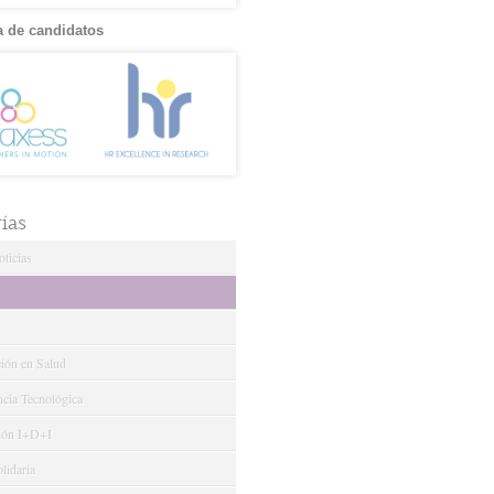
 de candidatos
ías
ticias
ción en Salud
ncia Tecnológica
ión I+D+I
lidaria