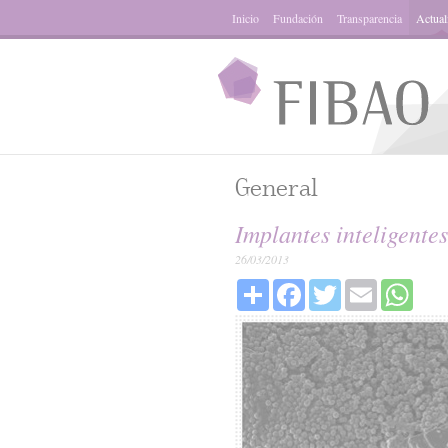
Inicio
Fundación
Transparencia
Actual
General
Implantes inteligente
26/03/2013
Share
Facebook
Twitter
Email
What