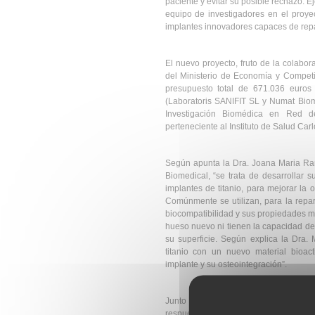
paciente y evitar su posible rechazo. E
equipo de investigadores en el proye
implantes innovadores capaces de repa
El nuevo proyecto, fruto de la colabo
del Ministerio de Economía y Competi
presupuesto total de 671.036 euros
(Laboratoris SANIFIT SL y Numat Biomed
Investigación Biomédica en Red de
perteneciente al Instituto de Salud Carlo
Según apunta la Dra. Joana Maria Rami
Biomedical, “se trata de desarrollar 
implantes de titanio, para mejorar la 
Comúnmente se utilizan, para la repa
biocompatibilidad y sus propiedades m
hueso nuevo ni tienen la capacidad de 
su superficie. Según explica la Dra. 
titanio con un nuevo material bioact
implante y su osteointegración”.
Junto a la mejora de la biocompatibil
respuesta frente a las infecciones de