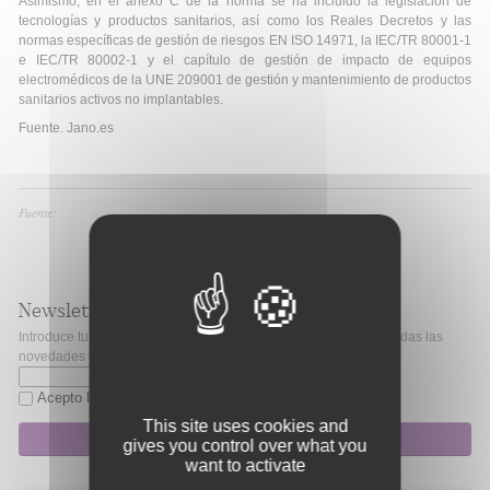
Asimismo, en el anexo C de la norma se ha incluido la legislación de
tecnologías y productos sanitarios, así como los Reales Decretos y las
normas específicas de gestión de riesgos EN ISO 14971, la IEC/TR 80001-1
e IEC/TR 80002-1 y el capítulo de gestión de impacto de equipos
electromédicos de la UNE 209001 de gestión y mantenimiento de productos
sanitarios activos no implantables.
Fuente. Jano.es
Fuente:
Newsletter
Introduce tu correo electrónico si quieres mantenerte al día de todas las
novedades de Fibao.
Acepto la
política de privacidad
This site uses cookies and
Suscripción
gives you control over what you
want to activate