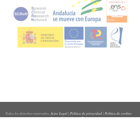
Todos los derechos reservados.
Aviso Legal
|
Política de privacidad
|
Política de cookies
Sitio web creado por
Pynso