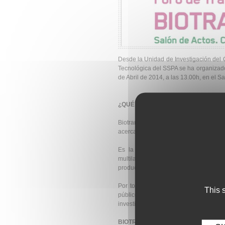
Desde la Unidad de Investigación del 
Tecnológica del SSPA se ha organizado 
de Abril de 2014, a las 13.00h, en el S
¿QUÉ ES BIOTRANSFER?
Biotransfer es un escenario ideal par
acercando la investigación pública Bios
Es la transmisión eficiente de bue
multilateral entre Hospitales, organis
productos y servicios innovadores.
Por todo esto, el Foro de transferen
This 
público (grupos de investigación) y
investigación lleguen de forma efectiva
BIOTRANSFER
, incluirá las siguiente