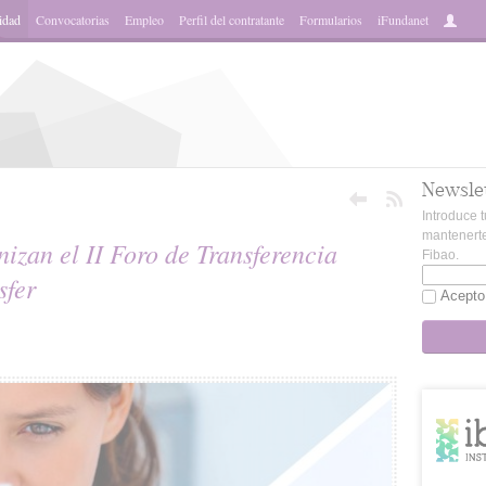
idad
Convocatorias
Empleo
Perfil del contratante
Formularios
iFundanet
Newsle
Introduce t
mantenerte
zan el II Foro de Transferencia
Fibao.
sfer
Acepto
sApp