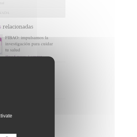
nal
ANADA
s
relacionadas
FIBAO: impulsamos la
investigación para cuidar
tu salud
Hace 6 meses, 1 semana
FIBAO recibe 1,78
millones de euros para
contratar a 24 jóvenes
profesionales en I+D+I
Hace 1 mes
El Hospital de Jaén y
FIBAO impulsan la
tivate
investigación con la
primera Jornada
Científica del centro
Hace 1 mes, 3 semanas