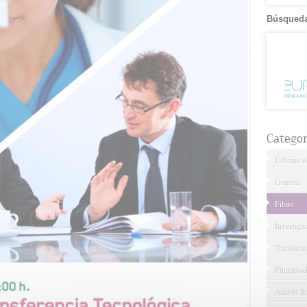
Búsqueda
Categor
Últimas no
General
Fibao
Investiga
Transfere
Financiac
Acción So