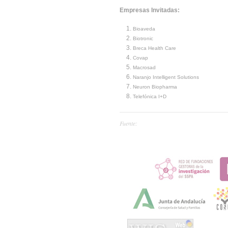
Empresas Invitadas:
Bioaveda
Biotronic
Breca Health Care
Covap
Macrosad
Naranjo Intelligent Solutions
Neuron Biopharma
Telefónica I+D
Fuente: