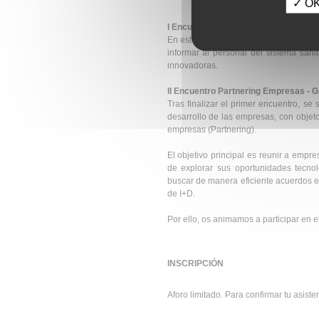
✓ OK,
I Encuentro entre Sector Empresarial
En este primer encuentro, las empresa
informar al personal del sistema sani
innovadoras.
II Encuentro Partnering Empresas - 
Tras finalizar el primer encuentro, se
desarrollo de las empresas, con objeto
empresas (Partnering).
El objetivo principal es reunir a empre
de explorar sus oportunidades tecnol
buscar de manera eficiente acuerdos e
de I+D.
Por ello, os animamos a participar en
INSCRIPCIÓN
Aforo limitado. Para confirmar tu asist