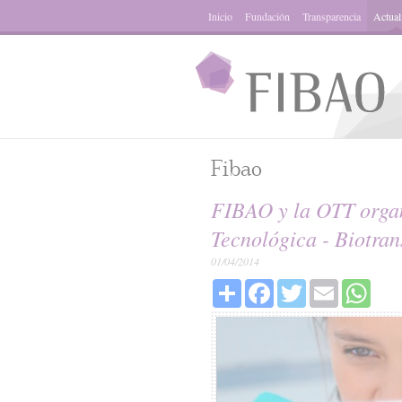
Inicio
Fundación
Transparencia
Actual
Fibao
FIBAO y la OTT organi
Tecnológica - Biotran
01/04/2014
Share
Facebook
Twitter
Email
What