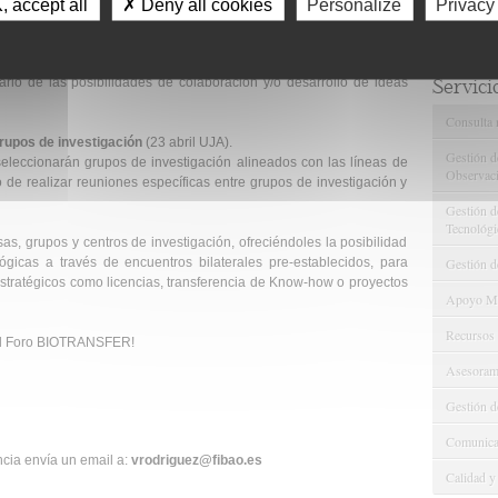
 accept all
✗ Deny all cookies
Personalize
Privacy
 e Investigadores
(8 abril CHJ)
s invitadas, dispondrán de 5 minutos de exposición, donde podrán
tario de las posibilidades de colaboración y/o desarrollo de ideas
Servici
Consulta 
Grupos de investigación
(23 abril UJA).
Gestión d
 seleccionarán grupos de investigación alineados con las líneas de
Observaci
 de realizar reuniones específicas entre grupos de investigación y
Gestión de
Tecnológi
sas, grupos y centros de investigación, ofreciéndoles la posibilidad
Gestión d
ógicas a través de encuentros bilaterales pre-establecidos, para
stratégicos como licencias, transferencia de Know-how o proyectos
Apoyo Met
Recursos
 el Foro BIOTRANSFER!
Asesorami
Gestión d
Comunicac
encia envía un email a:
vrodriguez@fibao.es
Calidad y