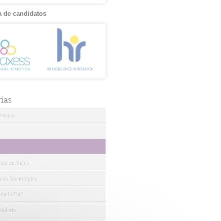
 de candidatos
ías
ticias
ción en Salud
ncia Tecnológica
ión I+D+I
lidaria