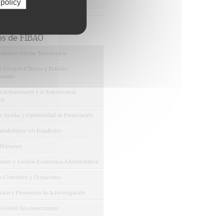
 policy
Ver más noticias relacionadas
os de FIBAO
nuestras Ofertas Tecnológicas
e Ensayos Clínicos y Estudios
onales
 la Innovación y la Transferencia
ca
e Ayudas y Oportunidad de Financiación
odológico y/o Estadístico
 Humanos
ento y Gestión Económica-Administrativa
e Convenios y Donaciones
ión y Promoción de la Investigación
 Gestión del conocimiento