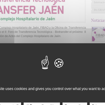
Internacio
ibs.GR
Noticia
Complejo Hospitalario de Jaén, FIBAO y la Oficina de Transferencia
el II Foro de Transferencia Tecnológica - Biotransfer el próximo 8
alón de Actos del Complejo Hospitalario de Jaén.
a impulsar la transferencia tecnológica en el ámbito Biosanitario,
anitaria y el Sector Empresarial.
nas ideas, resultados de investigación y capacidades de forma
mos de investigación y empresa, permitiendo el desarrollo de nuevos
cia BIOTRANSFER, creará las sinergias necesarias entre el sector
site uses cookies and gives you control over what you want to ac
 privado (empresas), para que los resultados transferibles de
 a la sociedad.
s acciones: