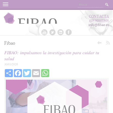
Menu
CONTACTA
CON NOSOTROS
info@fibao.es
Fibao
FIBAO: impulsamos la investigación para cuidar tu
salud
30/01/2026
Share
Facebook
Twitter
Email
WhatsApp