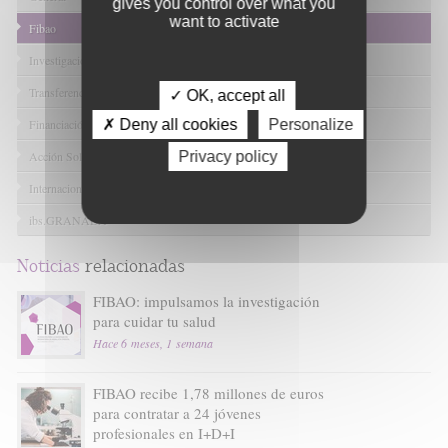
gives you control over what you
want to activate
Fibao
Investigación en Salud
Transferencia Tecnológica
✓ OK, accept all
✗ Deny all cookies
Personalize
Financiación I+D+I
Privacy policy
Acción Solidaria
Internacional
ibs.GRANADA
Noticias
relacionadas
FIBAO: impulsamos la investigación
para cuidar tu salud
Hace 6 meses, 1 semana
FIBAO recibe 1,78 millones de euros
para contratar a 24 jóvenes
profesionales en I+D+I