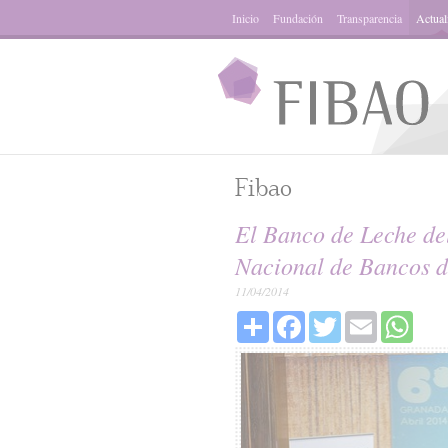
Inicio
Fundación
Transparencia
Actual
Fibao
El Banco de Leche de
Nacional de Bancos 
11/04/2014
Share
Facebook
Twitter
Email
What