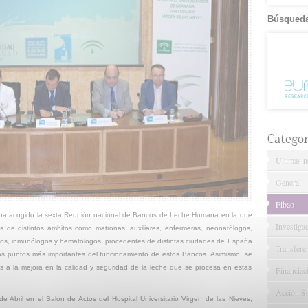
Búsqueda
Categor
Últimas no
General
Fibao
ves ha acogido la sexta Reunión nacional de Bancos de Leche Humana en la que
Investiga
s de distintos ámbitos como matronas, auxiliares, enfermeras, neonatólogos,
ticos, inmunólogos y hematólogos, procedentes de distintas ciudades de España
Transfere
os puntos más importantes del funcionamiento de estos Bancos. Asimismo, se
 a la mejora en la calidad y seguridad de la leche que se procesa en estas
Financiac
Acción So
de Abril en el Salón de Actos del
Hospital Universitario Virgen de las Nieves,