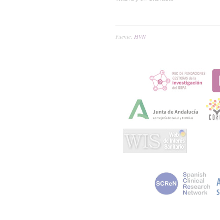
Fuente:
HVN