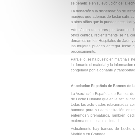
se beneficie en su evolución de la lec
La donación y la dispensación de leche
mujeres que además de lactar satisfac
a otros niños que la pueden necesitar 
Además en un interés por favorecer l
otros centros, recientemente se ha c
donantes en los Hospitales de Jaén y 
las mujeres pueden entregar leche 
procesamiento.
Para ello, se ha puesto en marcha sist
la donante el material y la información
congelada por la donante y transportad
Asociación Española de Bancos de 
La Asociación Española de Bancos de L
de Leche Humana que en la actualidad 
todas las actividades relacionadas co
humana para su administración entre
enfermos y prematuros. También, dedi
materna en nuestra sociedad.
Actualmente hay bancos de Leche en
Madrid y en Granada.