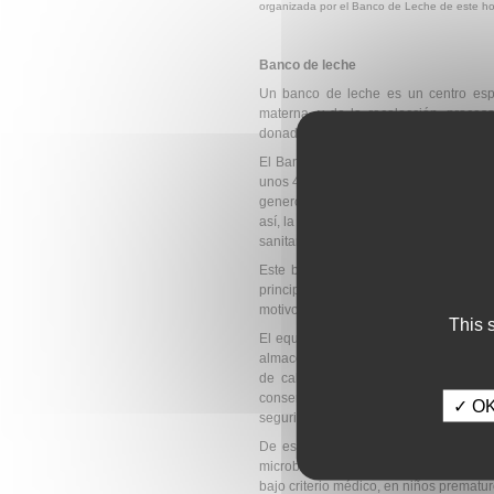
organizada por el Banco de Leche de este hosp
Banco de leche
Un banco de leche es un centro espe
materna, y de la recolección, proces
donada a cualquier niño que la precise
El Banco de Leche Humana del hospit
unos 400 neonatos se han beneficiado 
generosidad de estas donantes, la acti
así, la calidad de la asistencia a rec
sanitario.
Este banco, el primero en Andalucía,
principalmente prematuros, ingresad
motivos, no pueden proporcionarla, esp
This 
El equipo de profesionales que lo co
almacenamiento de la leche de madres
de calidad. La leche materna es u
conservación, al igual que ocurre co
✓ OK,
seguridad y la preservación de sus pro
De esta forma, la leche donada, tras
microbiológicos oportunos que garanti
bajo criterio médico, en niños prematur