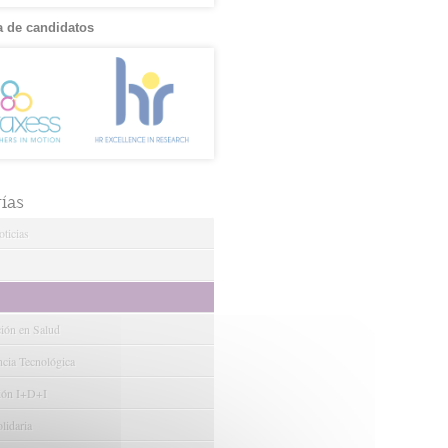
 de candidatos
ías
ticias
ción en Salud
ncia Tecnológica
ión I+D+I
lidaria