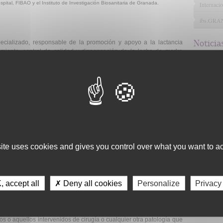
ital, FIBAO y el Instituto de Investigación Biosanitaria de Granada.
Internacio
ibs.GR
Noticia
cializado, responsable de la promoción y apoyo a la lactancia
amiento, control de calidad y dispensación de la leche de madre
.
al granadino lleva en marcha desde el año 2010, en este tiempo
de más de mil litros de leche donada por 250 mujeres. Gracias a la
vidad del Banco se ha podido consolidar en este periodo y mejorar,
ién nacidos ingresados en la Unidad de Neonatología de este centro
 tiene como finalidad disponer de leche materna para neonatos,
os en la Unidad de Neonatología, y cuyas madres, por diversos
ecialmente en los primeros días tras el nacimiento.
site uses cookies and gives you control over what you want to ac
mpone se responsabiliza que tanto la extracción, procesamiento y
 donantes se realice de forma segura con las máximas garantías
n producto biológico y tanto en su procesamiento como en su
n la donación de sangre, precisa de un manejo que garantice su
 accept all
✗ Deny all cookies
Personalize
Privacy
piedades nutricionales e inmunológicas.
 ser pasteurizada, se analiza su composición y con los controles
zan su calidad y seguridad, queda, dispuesta para ser utilizada,
os o aquellos intervenidos de cirugía o cualquier otra patología que