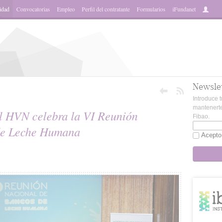
idad
Convocatorias
Empleo
Perfil del contratante
Formularios
iFundanet
Newsle
Introduce t
mantenerte
l HVN celebra la VI Reunión
Fibao.
de Leche Humana
Acepto
sApp