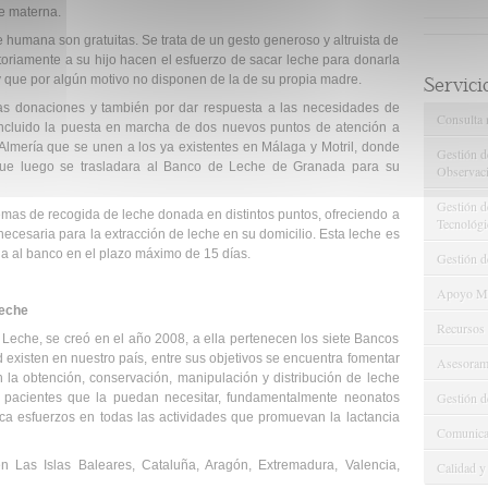
he materna.
 humana son gratuitas. Se trata de un gesto generoso y altruista de
toriamente a su hijo hacen el esfuerzo de sacar leche para donarla
y que por algún motivo no disponen de la de su propia madre.
Servici
as donaciones y también por dar respuesta a las necesidades de
Consulta 
oncluido la puesta en marcha de dos nuevos puntos de atención a
Almería que se unen a los ya existentes en Málaga y Motril, donde
Gestión d
que luego se trasladara al Banco de Leche de Granada para su
Observaci
Gestión de
emas de recogida de leche donada en distintos puntos, ofreciendo a
Tecnológi
 necesaria para la extracción de leche en su domicilio. Esta leche es
a al banco en el plazo máximo de 15 días.
Gestión d
Apoyo Met
Leche
Recursos
eche, se creó en el año 2008, a ella pertenecen los siete Bancos
existen en nuestro país, entre sus objetivos se encuentra fomentar
Asesorami
n la obtención, conservación, manipulación y distribución de leche
Gestión d
 pacientes que la puedan necesitar, fundamentalmente neonatos
ca esfuerzos en todas las actividades que promuevan la lactancia
Comunicac
 Las Islas Baleares, Cataluña, Aragón, Extremadura, Valencia,
Calidad y