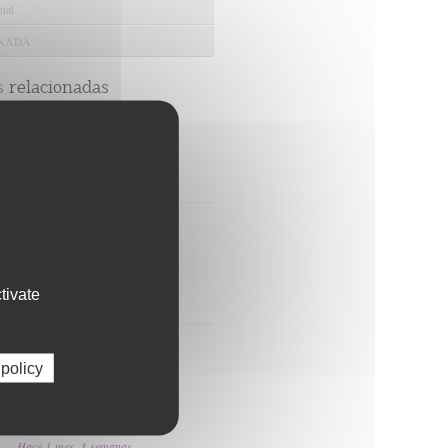
nal
ANADA
s
relacionadas
FIBAO: impulsamos la
investigación para cuidar
tu salud
Hace 6 meses, 1 semana
FIBAO recibe 1,78
millones de euros para
contratar a 24 jóvenes
profesionales en I+D+I
tivate
Hace 1 mes
El Hospital de Jaén y
FIBAO impulsan la
 policy
investigación con la
primera Jornada
Científica del centro
Hace 1 mes, 3 semanas