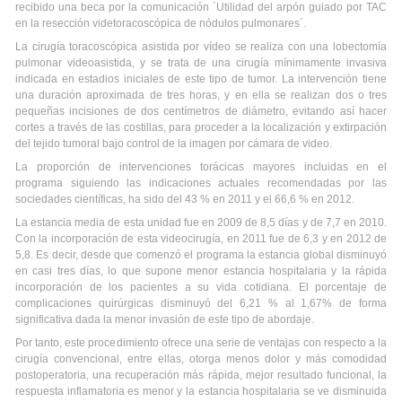
recibido una beca por la comunicación `Utilidad del arpón guiado por TAC
en la resección videtoracoscópica de nódulos pulmonares´.
La cirugía toracoscópica asistida por vídeo se realiza con una lobectomía
pulmonar videoasistida, y se trata de una cirugía mínimamente invasiva
indicada en estadios iniciales de este tipo de tumor. La intervención tiene
una duración aproximada de tres horas, y en ella se realizan dos o tres
pequeñas incisiones de dos centímetros de diámetro, evitando así hacer
cortes a través de las costillas, para proceder a la localización y extirpación
del tejido tumoral bajo control de la imagen por cámara de video.
La proporción de intervenciones torácicas mayores incluidas en el
programa siguiendo las indicaciones actuales recomendadas por las
sociedades científicas, ha sido del 43 % en 2011 y el 66,6 % en 2012.
La estancia media de esta unidad fue en 2009 de 8,5 días y de 7,7 en 2010.
Con la incorporación de esta videocirugía, en 2011 fue de 6,3 y en 2012 de
5,8. Es decir, desde que comenzó el programa la estancia global disminuyó
en casi tres días, lo que supone menor estancia hospitalaria y la rápida
incorporación de los pacientes a su vida cotidiana. El porcentaje de
complicaciones quirúrgicas disminuyó del 6,21 % al 1,67% de forma
significativa dada la menor invasión de este tipo de abordaje.
Por tanto, este procedimiento ofrece una serie de ventajas con respecto a la
cirugía convencional, entre ellas, otorga menos dolor y más comodidad
postoperatoria, una recuperación más rápida, mejor resultado funcional, la
respuesta inflamatoria es menor y la estancia hospitalaria se ve disminuida