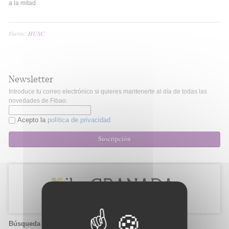
a la mitad.
Fuente:
HUSC
Newsletter
Introduce tu correo electrónico si quieres mantenerte al día de todas las
novedades de Fibao.
Acepto la
política de privacidad
Suscripción
Búsqueda de candidatos