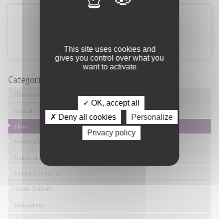
This site uses cookies and
gives you control over what you
want to activate
Categorías
Últimas noticias
✓ OK, accept all
General
✗ Deny all cookies
Personalize
Fibao
Privacy policy
Investigación en Salud
Transferencia Tecnológica
Financiación I+D+I
Acción Solidaria
Internacional