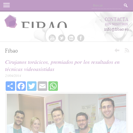
Menu
CONTACTA
CON NOSOTROS
info@fibao.es
Fibao
Cirujanos torácicos, premiados por los resultados en
técnicas videoasistidas
23/04/2014
Share
Facebook
Twitter
Email
WhatsApp