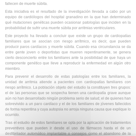
fallecen de muerte súbita.
Esta iniciativa es el resultado de la investigación llevada a cabo por un
equipo de cardiólogos del hospital granadino en la que han determinado
qué mutaciones genéticas pueden ocasionar patologías que inciden en la
probabilidad de sufrir una muerte súbita por arritmias ventriculares.
Este proyecto ha llevado a concluir que existe un grupo de cardiopatías
familiares que se asocian con riesgo arrítmico, es decir, que pueden
producir paros cardíacos y muerte súbita. Cuando esa circunstancia se da
entre gente joven o deportistas que mueren repentinamente, se genera
cierto desconcierto entre los familiares ante la posibilidad de que haya un
componente genético que lleve a reproducir la enfermedad en algún otro
miembro.
Para prevenir el desarrollo de estas patologías entre los familiares, la
unidad de arritmia atiende a pacientes con cardiopatías familiares con
riesgo arrítmico. La población objeto del estudio la constituyen tres grupos:
el de las personas que se sospecha tienen una cardiopatía grave aunque
aún no han desarrollado ningún problema serio de salud; el de quienes han
sobrevivido a un paro cardíaco y el de los familiares de jóvenes fallecidos
de forma repentina y cuya autopsia no arroja ninguna causa que explique lo
ocurrido.
Tras el estudio de estos familiares se opta por la aplicación de tratamientos
preventivos que pueden ir desde el uso de fármacos hasta el de un
desfibrilador automático implantable o consejos como el abandono de la