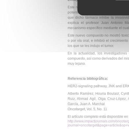
Este nuevo medicamento tiene una ac
potente actividad antitumoral de Bozepi
que dicho fármaco inhibe la invasivi
explica el profesor Juan Antonio M
mecanismo específico mediante el cual
Este nuevo compuesto no mostró toxici
o por vía oral, e inhibió el crecimien
los que se les indujo el tumor.
En la actualidad, los investigadore
compuesto, así como derivados del mis
muy lejano.
Referencia bibliográfica:
HER2-signaling pathway, JNK and ERKs 
Alberto Ramírez, Houria Boulaiz, Cyn
Ruiz, Ahmad Agil, Olga Cruz-López,
García, Juan A. Marchal
Oncotarget, Vol. 5, No. 11
El artículo completo está disponible en 
http://www.impactjournals.com/oncotar
journal=oncotarget&page=article&op=