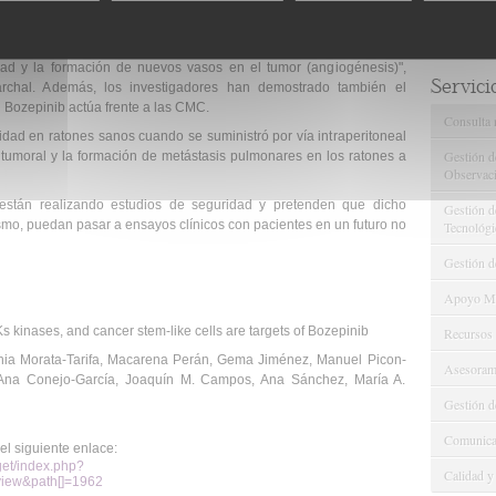
tividad selectiva frente a CMC de mama, colon y melanoma. "La
nib se debe a la inhibición de la ruta de señalización de HER2, y a
dad y la formación de nuevos vasos en el tumor (angiogénesis)",
Servici
archal. Además, los investigadores han demostrado también el
 Bozepinib actúa frente a las CMC.
Consulta 
dad en ratones sanos cuando se suministró por vía intraperitoneal
Gestión d
to tumoral y la formación de metástasis pulmonares en los ratones a
Observaci
s están realizando estudios de seguridad y pretenden que dicho
Gestión de
mo, puedan pasar a ensayos clínicos con pacientes en un futuro no
Tecnológi
Gestión d
Apoyo Met
kinases, and cancer stem-like cells are targets of Bozepinib
Recursos
thia Morata-Tarifa, Macarena Perán, Gema Jiménez, Manuel Picon-
Asesorami
 Ana Conejo-García, Joaquín M. Campos, Ana Sánchez, María A.
Gestión d
Comunicac
el siguiente enlace:
get/index.php?
Calidad y
view&path[]=1962