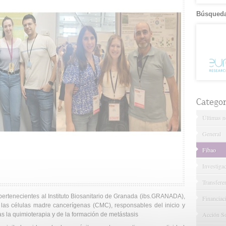
Búsqueda
Categor
Últimas no
General
Fibao
Investiga
Transfere
pertenecientes al Instituto Biosanitario de Granada (ibs.GRANADA),
Financiac
as células madre cancerígenas (CMC), responsables del inicio y
Acción So
ras la quimioterapia y de la formación de metástasis