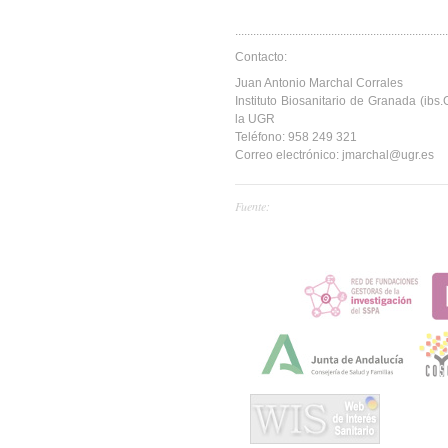
.......................................................................
Contacto:
Juan Antonio Marchal Corrales
Instituto Biosanitario de Granada (
la UGR
Teléfono: 958 249 321
Correo electrónico: jmarchal@ugr.es
Fuente: