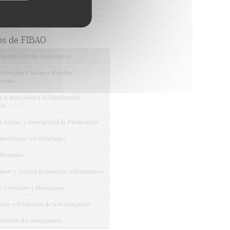
Ver más noticias relacionadas
os de FIBAO
nuestras Ofertas Tecnológicas
e Ensayos Clínicos y Estudios
onales
 la Innovación y la Transferencia
ca
e Ayudas y Oportunidad de Financiación
odológico y/o Estadístico
 Humanos
ento y Gestión Económica-Administrativa
e Convenios y Donaciones
ión y Promoción de la Investigación
 Gestión del conocimiento