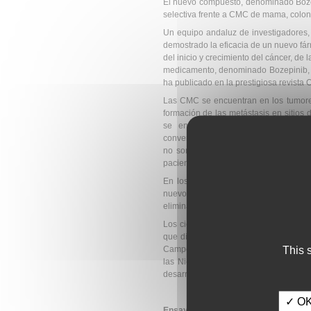
El nuevo compuesto, denominado Bozepi
selectiva frente a CMC de mama, colo
Un equipo andaluz de investigadores, 
demostrado la eficacia de un nuevo fá
del inicio y crecimiento del cáncer, de 
medicamento, denominado Bozepinib, ha
ha publicado en la prestigiosa revista 
Las CMC se encuentran en los tumores
formación de las metástasis en sitios 
se encuentran en estado durmiente 
convencionales actúan sobre las célula
no son capaces de destruir estas CM
pacientes con cáncer tienen recaídas 
En los últimos años, la investigació
nuevos fármacos que se dirijan select
eliminadas, el tumor será destruido en s
Los científicos del grupo de investig
que dirige el catedrático de la Facul
This 
Campos, de la Facultad de Farmacia de 
las Nieves" de Granada, así como c
desarrollo del fármaco Bozepinib.
✓ OK,
Ensayos clínicos con pacientes