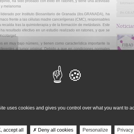
nib, ha sido probado con éxito en ratones, y tiene una actividad
Internacio
n y melanoma
ibs.GR
liderado por Instituto Biosanitario de Granada (ibs.GRANADA), ha
rmaco frente a las células madre cancerígenas (CMC), responsables
la recaída tras la quimioterapia y de la formación de metástasis. Este
Noticia
 resultado efectivo en un estudio realizado en ratones, y que se
Oncotarget.
 en muy bajo número, y tienen como característica importante la
diferentes al tumor original. Debido a que en condiciones normales
(esto es, sin dividirse), la quimioterapia y la radioterapia
s del tumor más diferenciadas, que se encuentran en división, pero
C. De hecho, tras una respuesta inicial al tratamiento, muchos
debido a que estas CMC no han sido destruidas.
n en la lucha contra el cáncer se ha centrado en la búsqueda de
ivamente frente a estas CMC, de tal forma que si estas células son
u totalidad y ello dará lugar a la curación de los pacientes.
ación "Terapias avanzadas: diferenciación, regeneración y cáncer",
tad de Medicina Juan Antonio Marchal, han colaborado con Joaquín
site uses cookies and gives you control over what you want to ac
la UGR, y María Ángel García del Hospital Universitario "Virgen de
on las Universidades de Jaén y Miami (Estados Unidos) para el
 accept all
✗ Deny all cookies
Personalize
Privacy