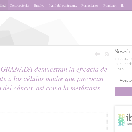
idad
Convocatorias
Empleo
Perfil del contratante
Formularios
iFundanet
Newsle
Introduce t
mantenerte
bs.GRANADA demuestran la eficacia de
Fibao.
te a las células madre que provocan
Acepto
o del cáncer, así como la metástasis
sApp