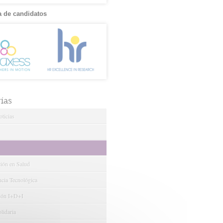
 de candidatos
ías
ticias
ción en Salud
ncia Tecnológica
ión I+D+I
lidaria