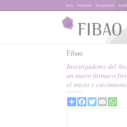
Inicio
Fundación
Transparencia
Actual
Fibao
Investigadores del i
un nuevo fármaco fren
el inicio y crecimient
22/07/2014
Share
Facebook
Twitter
Email
What