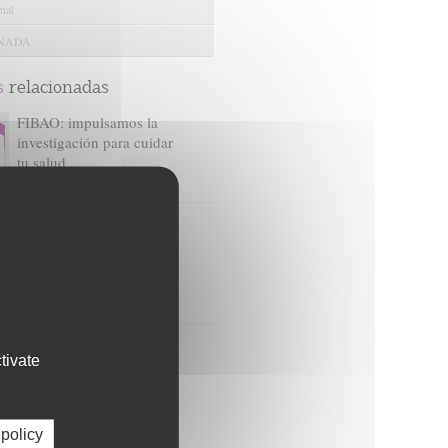
nal
ANADA
s
relacionadas
FIBAO: impulsamos la
investigación para cuidar
tu salud
Hace 6 meses, 1 semana
FIBAO recibe 1,78
millones de euros para
contratar a 24 jóvenes
profesionales en I+D+I
Hace 1 mes
El Hospital de Jaén y
tivate
FIBAO impulsan la
investigación con la
primera Jornada
Científica del centro
 policy
Hace 1 mes, 3 semanas