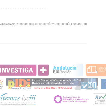
...................................................................
ibs.GRANADA)/ Departamento de Anatomía y Embriología Humana de