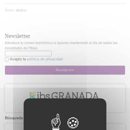
Fuente:
ideal.es
Newsletter
Introduce tu correo electrónico si quieres mantenerte al día de todas las
novedades de Fibao.
Acepto la
política de privacidad
Suscripción
Búsqueda de candidatos