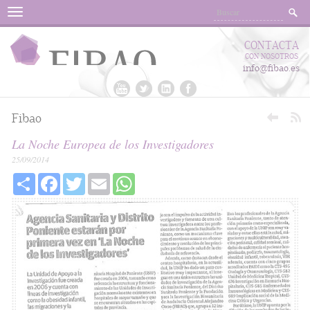
Menu
CONTACTA
CON NOSOTROS
info@fibao.es
Fibao
La Noche Europea de los Investigadores
25/09/2014
Share
Facebook
Twitter
Email
WhatsApp