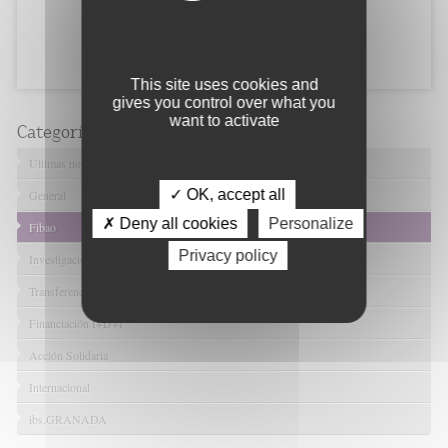
This site uses cookies and
gives you control over what you
want to activate
Categorías
Últimas noticias
✓ OK, accept all
General
✗ Deny all cookies
Personalize
Fibao
Privacy policy
Investigación en Salud
Transferencia Tecnológica
Financiación I+D+I
Acción Solidaria
Internacional
ibs.GRANADA