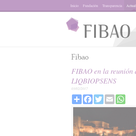
Inicio
Fundación
Transparencia
Actual
Fibao
FIBAO en la reunión 
LIQBIOPSENS
03/02/2017
Share
Facebook
Twitter
Email
What