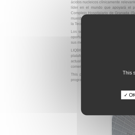
ácidos nucleicos clínicamente releva
líder en el mundo que apoyará el pro
Complejo Hospitalario de Granada (Se
muestras de biopsia). La Universidad C
la Tecnología de Hellas (Grecia) contr
Los socios de LIQBIOPSENS creen qu
oportunidad de participar en la revoluc
sus mejores resultados en los paciente
LIQBIOPSENS se centrará inicialmen
plataforma se ampliará para su us
actualmente pobres y permitirá que la
comercialmente viables.
This 
This project has received funding f
programme under grant agreement No
✓ OK,