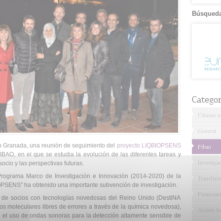
Búsqueda
Categor
Últimas no
General
en Granada, una reunión de seguimiento del
proyecto LIQBIOPSENS
Fibao
IBAO, en el que se estudia la evolución de las diferentes tareas y
Investiga
cio y las perspectivas futuras.
Programa Marco de Investigación e Innovación (2014-2020) de la
Transfere
OPSENS" ha obtenido una importante subvención de investigación.
Financiac
o de socios con tecnologías novedosas del Reino Unido (DestiNA
s moleculares libres de errores a través de la química novedosa),
Acción So
l uso de ondas sonoras para la detección altamente sensible de