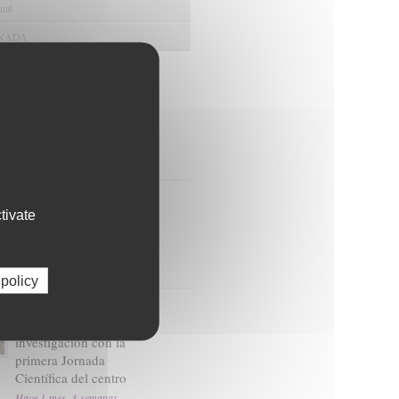
nal
ANADA
s
relacionadas
FIBAO: impulsamos la
investigación para cuidar
tu salud
Hace 6 meses, 1 semana
FIBAO recibe 1,78
tivate
millones de euros para
contratar a 24 jóvenes
profesionales en I+D+I
Hace 1 mes
 policy
El Hospital de Jaén y
FIBAO impulsan la
investigación con la
primera Jornada
Científica del centro
Hace 1 mes, 3 semanas