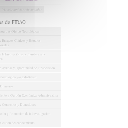
Ver más noticias relacionadas
os de FIBAO
nuestras Ofertas Tecnológicas
e Ensayos Clínicos y Estudios
onales
 la Innovación y la Transferencia
ca
e Ayudas y Oportunidad de Financiación
odológico y/o Estadístico
 Humanos
ento y Gestión Económica-Administrativa
e Convenios y Donaciones
ión y Promoción de la Investigación
 Gestión del conocimiento