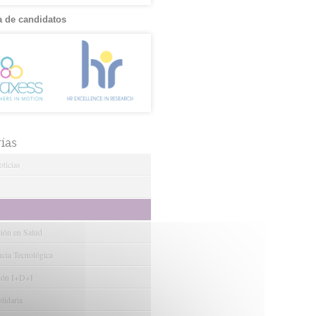
 de candidatos
ías
ticias
ción en Salud
ncia Tecnológica
ión I+D+I
lidaria