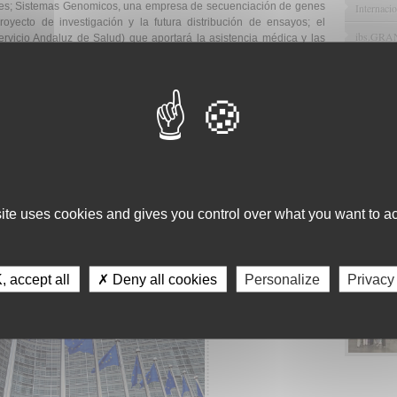
ntes; Sistemas Genomicos, una empresa de secuenciación de genes
Internacio
yecto de investigación y la futura distribución de ensayos; el
ibs.GR
rvicio Andaluz de Salud) que aportará la asistencia médica y las
atólica de Lovaina (Bélgica) y la Fundación para la Investigación y
ibuirán con su experiencia de investigación académica.
Noticia
e a través de este creativo programa H2020, Europa tendrá la
ión y el éxito de la comercialización de las biopsias líquidas, con
s.
te en una prueba para el cáncer de colon, pero con éxito, la
o con muchos otros tipos de cáncer con opciones de prueba
 tecnología se convierta en un líder mundial en biopsias líquidas
site uses cookies and gives you control over what you want to ac
rom the European Union's Horizon 2020 research and innovation
 687785.
 accept all
✗ Deny all cookies
Personalize
Privacy