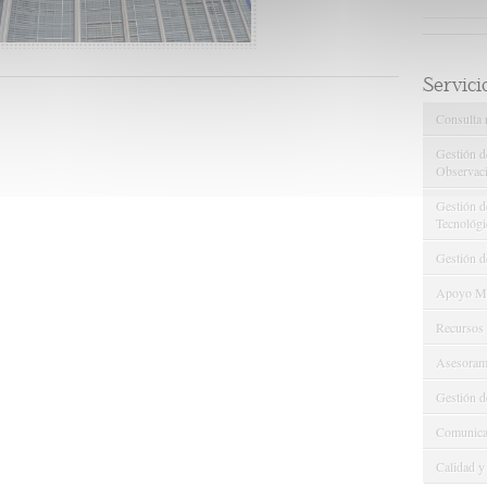
Servici
Consulta 
Gestión d
Observaci
Gestión de
Tecnológi
Gestión d
Apoyo Met
Recursos
Asesorami
Gestión d
Comunicac
Calidad y