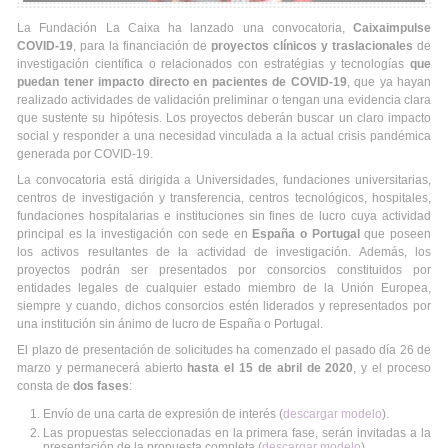
La Fundación La Caixa ha lanzado una convocatoria,
Caixaimpulse
COVID-19
, para la financiación de
proyectos clínicos y traslacionales
de
investigación científica o relacionados con estratégias y tecnologías
que
puedan tener impacto directo en pacientes de COVID-19
, que ya hayan
realizado actividades de validación preliminar o tengan una evidencia clara
que sustente su hipótesis. Los proyectos deberán buscar un claro impacto
social y responder a una necesidad vinculada a la actual crisis pandémica
generada por COVID-19.
La convocatoria está dirigida a Universidades, fundaciones universitarias,
centros de investigación y transferencia, centros tecnológicos, hospitales,
fundaciones hospitalarias e instituciones sin fines de lucro cuya actividad
principal es la investigación con sede en
España o Portugal
que poseen
los activos resultantes de la actividad de investigación. Además, los
proyectos podrán ser presentados por consorcios constituidos por
entidades legales de cualquier estado miembro de la Unión Europea,
siempre y cuando, dichos consorcios estén liderados y representados por
una institución sin ánimo de lucro de España o Portugal.
El plazo de presentación de solicitudes ha comenzado el pasado día 26 de
marzo y permanecerá abierto
hasta el 15 de abril de 2020
, y el proceso
consta de
dos fases
:
Envío de una carta de expresión de interés (
descargar modelo
).
Las propuestas seleccionadas en la primera fase, serán invitadas a la
presentación de la propuesta completa (
descargar modelo
).