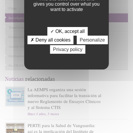
gives you control over what you
Fibao
want to activate
Investigación en Salud
Transferencia Tecnológica
✓ OK, accept all
Financiación I+D+I
✗ Deny all cookies
Personalize
Acción Solidaria
Privacy policy
Internacional
ibs.GRANADA
Noticias
relacionadas
La AEMPS organiza una sesión
informativa para facilitar la transición al
nuevo Reglamento de Ensayos Clínicos
y al Sistema CTIS
Hace 3 años, 5 meses
PERTE para la Salud de Vanguardia:
así es la implicación del Instituto de