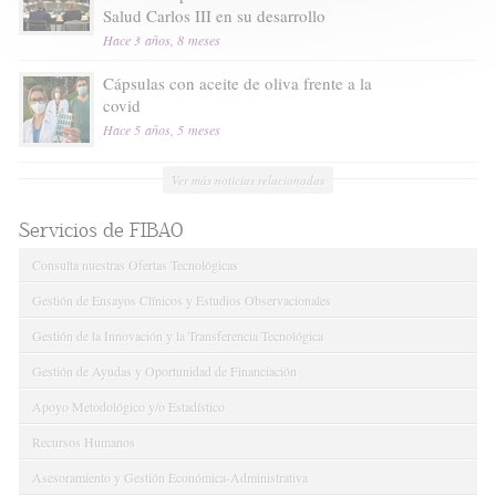
Salud Carlos III en su desarrollo
Hace 3 años, 8 meses
Cápsulas con aceite de oliva frente a la
covid
Hace 5 años, 5 meses
Ver más noticias relacionadas
Servicios de FIBAO
Consulta nuestras Ofertas Tecnológicas
Gestión de Ensayos Clínicos y Estudios Observacionales
Gestión de la Innovación y la Transferencia Tecnológica
Gestión de Ayudas y Oportunidad de Financiación
Apoyo Metodológico y/o Estadístico
Recursos Humanos
Asesoramiento y Gestión Económica-Administrativa