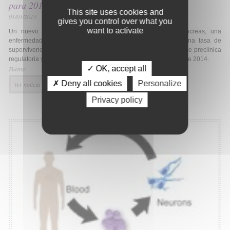
para 2014
This site uses cookies and
01/03/2013
gives you control over what you
want to activate
Un nuevo medicamento español contra el cáncer de páncreas, una
enfermedad para la que hoy no existe cura y que tiene una tasa de
supervivencia de entre cuatro y seis meses, ha entrado en fase preclínica
regulatoria y comenzará a probarse en pacientes a comienzos de 2014.
✓ OK, accept all
Fuente:
✗ Deny all cookies
Personalize
Ver noticia
Privacy policy