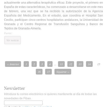
actualmente una alternativa terapéutica eficaz. Este proyecto, el primero en
España de estas características, ha comenzado a desarrollarse en este mes
de febrero, una vez que se ha recibido la autorización de la Agencia
Española del Medicamento. En el estudio, que coordina el Hospital San
Cecilio, participan cinco centros hospitalarios andaluces, la Universidad de
Granada y el Centro Regional de Transfusión Sanguínea y Banco de
Tejidos de Granada-Almería.
Fuente:
Ver noticia
‹‹ Anterior
1
2
3
4
...
11
12
13
14
15
16
17
Siguiente ››
Newsletter
Introduce tu correo electrónico si quieres mantenerte al día de todas las
novedades de Fibao.