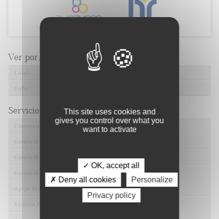
Ver por...
Listado
Fecha
Servicios de FIBAO
This site uses cookies and
gives you control over what you
Consulta nuestras Ofertas Tecnológicas
want to activate
Gestión de Ensayos Clínicos y Estudios Observacionales
Gestión de la Innovación y la Transferencia Tecnológica
✓ OK, accept all
Gestión de Ayudas y Oportunidad de Financiación
✗ Deny all cookies
Personalize
Apoyo Metodológico y/o Estadístico
Privacy policy
Recursos Humanos