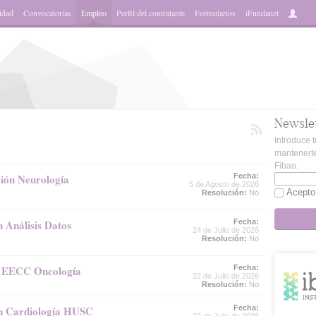
idad
Convocatorias
Empleo
Perfil del contratante
Formularios
iFundanet
Newsle
Introduce t
mantenerte
Fibao.
ción Neurología
Fecha:
5 de Agosto de 2026
Acepto
Resolución:
No
n Análisis Datos
Fecha:
24 de Julio de 2026
Resolución:
No
a EECC Oncología
Fecha:
22 de Julio de 2026
Resolución:
No
ión Cardiología HUSC
Fecha: