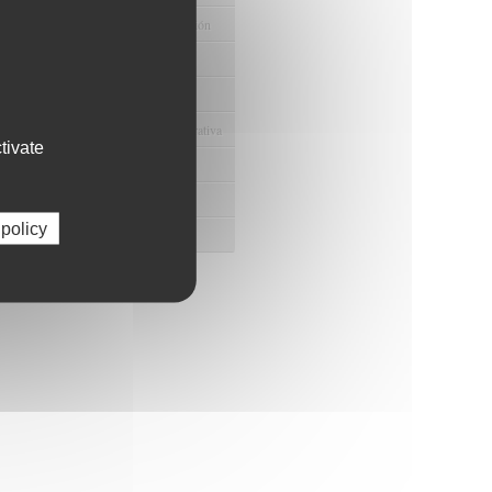
e Ayudas y Oportunidad de Financiación
odológico y/o Estadístico
 Humanos
ento y Gestión Económica-Administrativa
tivate
e Convenios y Donaciones
ión y Promoción de la Investigación
 policy
 Gestión del conocimiento