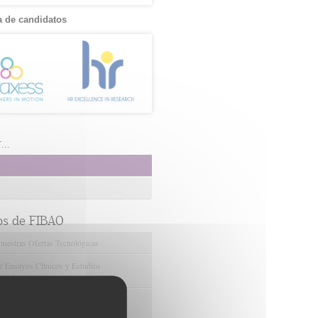
 de candidatos
..
os de FIBAO
nuestras Ofertas Tecnológicas
e Ensayos Clínicos y Estudios
onales
 la Innovación y la Transferencia
ca