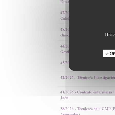
Estadístico, HUVN
47/2026.- Técnico/a Especialista 
Calidad
48/2026.- Beca formación prácti
clínica
This 
44/2026.- Técnico/a Investigaci
Gestión Sanitaria Nordeste de J
✓ OK,
43/2026.- Técnico/a Investigac
42/2026.- Técnico/a Investigac
41/2026.- Contrato enfermería
Jaén
38/2026.- Técnico/a sala GMP (
Avanzadas)