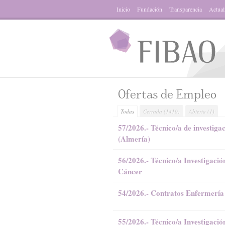
Inicio
Fundación
Transparencia
Actual
Ofertas de Empleo
Todas
Cerrada
(1410)
Abierta
(1)
57/2026.- Técnico/a de investiga
(Almería)
56/2026.- Técnico/a Investigació
Cáncer
54/2026.- Contratos Enfermerí
55/2026.- Técnico/a Investigac