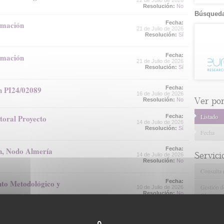
22 de Julio de 2026
Resolución:
No
Búsqueda
rmación
Fecha:
21 de Julio de 2026
Resolución:
Sí
rmación
Fecha:
21 de Julio de 2026
Resolución:
Sí
ón PI24/02089
Fecha:
16 de Julio de 2026
Ver por.
Resolución:
No
Listado
toral Proyecto
Fecha:
14 de Julio de 2026
Resolución:
Sí
Fecha
ón, Nodo Almería
Fecha:
Servici
14 de Julio de 2026
Resolución:
No
Consulta 
nto Metodológico y
Fecha:
Gestión d
10 de Julio de 2026
Resolución:
No
Observaci
Gestión de
nto Metodológico y
Fecha:
Tecnológi
10 de Julio de 2026