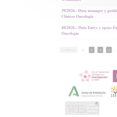
39/2026.- Data manager y gesti
Clínicos Oncología
40/2026.- Data Entry y apoyo En
Oncología
‹‹ Anterior
1
2
3
4
...