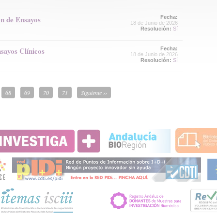
ón de Ensayos
Fecha:
18 de Junio de 2026
Resolución:
Sí
sayos Clínicos
Fecha:
18 de Junio de 2026
Resolución:
Sí
68
69
70
71
Siguiente ››