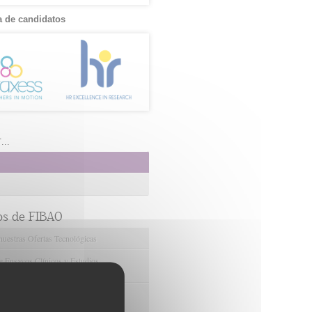
 de candidatos
..
os de FIBAO
nuestras Ofertas Tecnológicas
e Ensayos Clínicos y Estudios
onales
 la Innovación y la Transferencia
ca