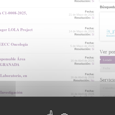
Resolución:
Sí
Búsqueda
ón C1-0008-2025,
Fecha:
21 de Mayo de 2026
Resolución:
Sí
nager LOLA Project
Fecha:
14 de Mayo de 2026
Resolución:
Sí
 EECC Oncología
Fecha:
5 de Mayo de 2026
Resolución:
Sí
Ver por.
sponsable Área
Fecha:
Listado
16 de Abril de 2026
bs.GRANADA
Resolución:
Sí
Fecha
 Laboratorio, en
Fecha:
16 de Abril de 2026
Servici
Resolución:
No
Consulta 
Investigación
Fecha:
16 de Abril de 2026
Gestión d
Resolución:
No
Observaci
ecialista Proyecto
Fecha:
Gestión de
16 de Abril de 2026
Tecnológi
Resolución:
Sí