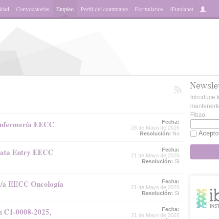
idad
Convocatorias
Empleo
Perfil del contratante
Formularios
iFundanet
Newsle
Introduce t
mantenerte
Fibao.
 Enfermería EECC
Fecha:
28 de Mayo de 2026
Acepto
Resolución:
No
 Data Entry EECC
Fecha:
21 de Mayo de 2026
Resolución:
Sí
r/a EECC Oncología
Fecha:
21 de Mayo de 2026
Resolución:
Sí
ón C1-0008-2025,
Fecha:
21 de Mayo de 2026