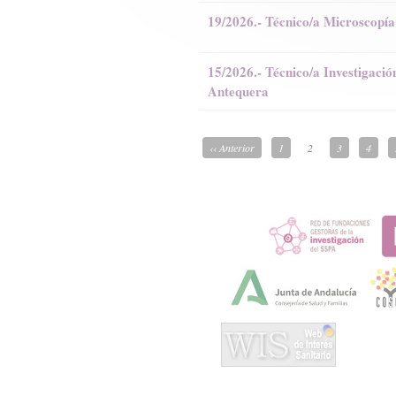
19/2026.- Técnico/a Microscop
15/2026.- Técnico/a Investigaci
Antequera
‹‹ Anterior
1
2
3
4