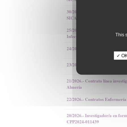
30/2026.- Contrato Técnico/a Esp
SICAR-H (II)
25/2026.- Contrato EECC Enfe
This 
Infecciosas, en Jaén
24/2026.- Contrato EECC Oncol
✓ OK,
23/2026.- Investigador/a Pred
21/2026.- Contrato línea investi
Almería
22/2026.- Contratos Enfermerí
20/2026.- Investigador/a en for
CPP2024-011439