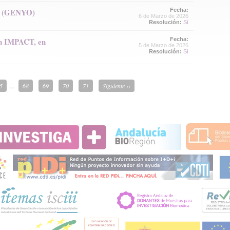
ía (GENYO)
Fecha:
6 de Marzo de 2026
Resolución:
Sí
ón IMPACT, en
Fecha:
5 de Marzo de 2026
Resolución:
Sí
5
...
68
69
70
71
Siguiente ››