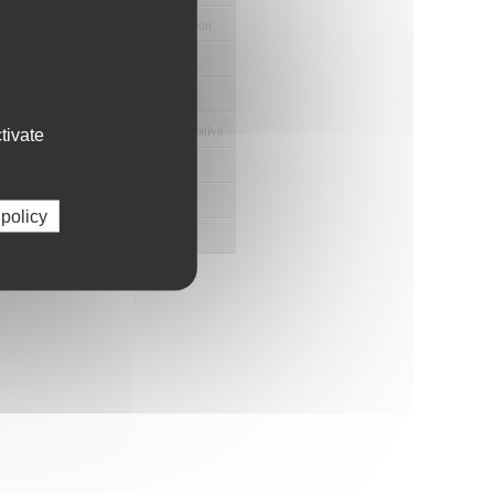
e Ayudas y Oportunidad de Financiación
odológico y/o Estadístico
 Humanos
ento y Gestión Económica-Administrativa
tivate
e Convenios y Donaciones
ión y Promoción de la Investigación
 policy
 Gestión del conocimiento