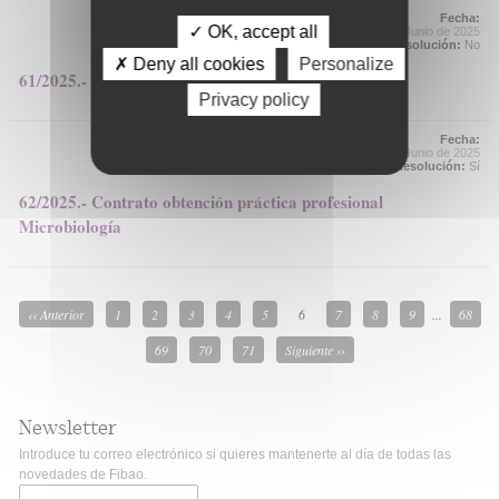
Fecha:
✓ OK, accept all
25 de Junio de 2025
Resolución:
No
✗ Deny all cookies
Personalize
61/2025.- Contrato Enfermería EECC Oncología
Privacy policy
Fecha:
25 de Junio de 2025
Resolución:
Sí
62/2025.- Contrato obtención práctica profesional
Microbiología
‹‹ Anterior
1
2
3
4
5
6
7
8
9
...
68
69
70
71
Siguiente ››
Newsletter
Introduce tu correo electrónico si quieres mantenerte al día de todas las
novedades de Fibao.