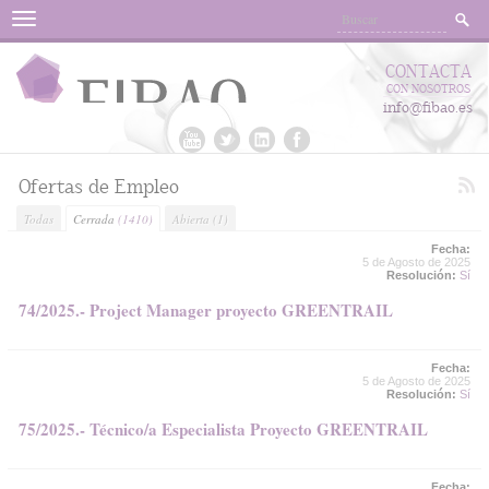
Menu
CONTACTA
CON NOSOTROS
info@fibao.es
Ofertas de Empleo
Todas
Cerrada
(1410)
Abierta
(1)
Fecha:
5 de Agosto de 2025
Resolución:
Sí
74/2025.- Project Manager proyecto GREENTRAIL
Fecha:
5 de Agosto de 2025
Resolución:
Sí
75/2025.- Técnico/a Especialista Proyecto GREENTRAIL
Fecha: