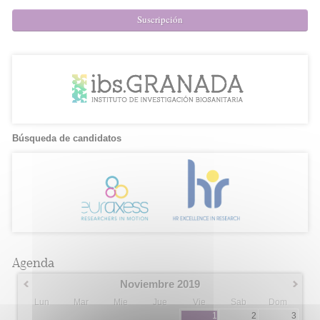
Suscripción
Búsqueda de candidatos
Agenda
Noviembre 2019
Lun
Mar
Mie
Jue
Vie
Sab
Dom
1
2
3