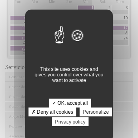
Lun
Mar
Mie
Jue
Vie
Sab
Dom
1
2
3
4
4
5
6
7
8
9
10
6
1
2
3
4
11
12
13
14
15
16
17
1
1
4
3
2
3
18
19
20
21
22
23
24
2
3
3
2
1
25
26
27
28
29
30
2
1
4
4
14
Servicios de FIBAO
This site uses cookies and
gives you control over what you
Consulta nuestras Ofertas Tecnológicas
want to activate
Gestión de Ensayos Clínicos y Estudios Observacionales
Gestión de la Innovación y la Transferencia Tecnológica
✓ OK, accept all
Gestión de Ayudas y Oportunidad de Financiación
✗ Deny all cookies
Personalize
Apoyo Metodológico y/o Estadístico
Privacy policy
Recursos Humanos
Asesoramiento y Gestión Económica-Administrativa