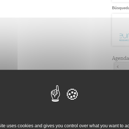
Búsqueda
Agenda
Lun
4
6
11
1
18
2
25
2
site uses cookies and gives you control over what you want to ac