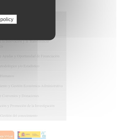
os de FIBAO
nuestras Ofertas Tecnológicas
 policy
e Ensayos Clínicos y Estudios
onales
 la Innovación y la Transferencia
ca
e Ayudas y Oportunidad de Financiación
odológico y/o Estadístico
 Humanos
ento y Gestión Económica-Administrativa
e Convenios y Donaciones
ión y Promoción de la Investigación
 Gestión del conocimiento