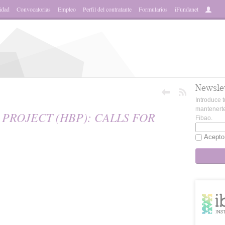
idad
Convocatorias
Empleo
Perfil del contratante
Formularios
iFundanet
Newsle
Introduce t
mantenerte
PROJECT (HBP): CALLS FOR
Fibao.
Acepto
sApp