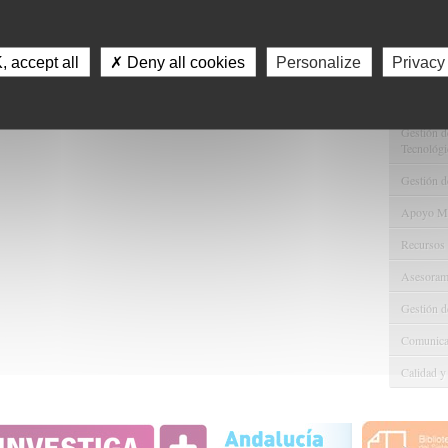
Servici
Consulta 
 accept all
✗ Deny all cookies
Personalize
Privacy
Gestión d
Observaci
Gestión de
Tecnológi
Gestión d
Apoyo Met
Recursos
Asesorami
Gestión d
Comunicac
Calidad y