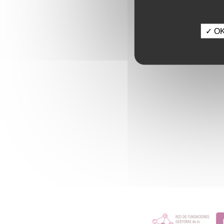
✓ OK,