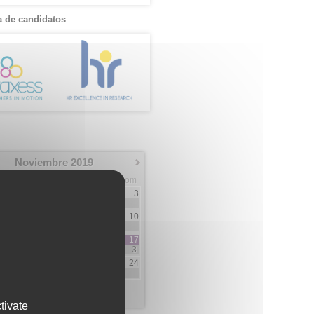
 de candidatos
Noviembre 2019
Mar
Mie
Jue
Vie
Sab
Dom
1
2
3
4
5
6
7
8
9
10
1
2
3
4
12
13
14
15
16
17
1
4
3
2
3
19
20
21
22
23
24
3
3
2
1
26
27
28
29
30
1
4
4
14
tivate