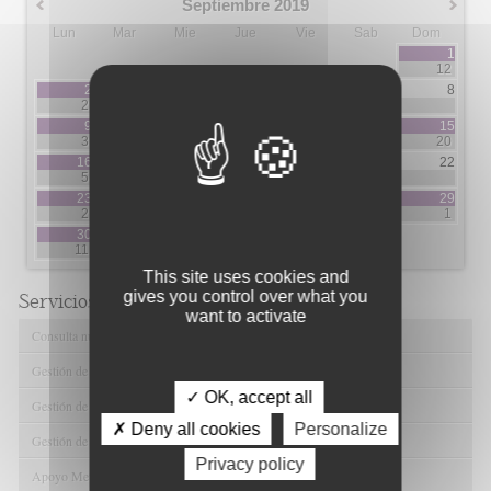
Septiembre 2019
Lun
Mar
Mie
Jue
Vie
Sab
Dom
1
12
2
3
4
5
6
7
8
2
3
2
7
9
10
11
12
13
14
15
3
5
3
3
5
20
16
17
18
19
20
21
22
5
3
1
1
2
2
23
24
25
26
27
28
29
2
1
5
5
1
30
11
This site uses cookies and
gives you control over what you
Servicios de FIBAO
want to activate
Consulta nuestras Ofertas Tecnológicas
Gestión de Ensayos Clínicos y Estudios Observacionales
✓ OK, accept all
Gestión de la Innovación y la Transferencia Tecnológica
✗ Deny all cookies
Personalize
Gestión de Ayudas y Oportunidad de Financiación
Privacy policy
Apoyo Metodológico y/o Estadístico