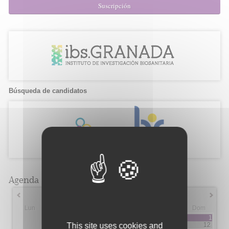
Suscripción
Búsqueda de candidatos
Agenda
Septiembre 2019
Lun
Mar
Mie
Jue
Vie
Sab
Dom
1
This site uses cookies and
12