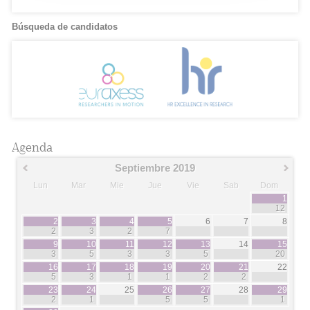
Búsqueda de candidatos
Agenda
Septiembre 2019
Lun
Mar
Mie
Jue
Vie
Sab
Dom
1
12
2
3
4
5
6
7
8
2
3
2
7
9
10
11
12
13
14
15
3
5
3
3
5
20
16
17
18
19
20
21
22
5
3
1
1
2
2
23
24
25
26
27
28
29
2
1
5
5
1