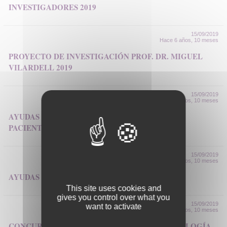
INVESTIGADORES 2019
15/09/2019
Hace 6 años, 10 meses
PROYECTO DE INVESTIGACIÓN PROF. DR. MIGUEL
VILARDELL 2019
15/09/2019
Hace 6 años, 10 meses
AYUDAS A LA INVESTIGACIÓN FEMI SOBRE
PACIENTES CRÓNICOS 2019
15/09/2019
Hace 6 años, 10 meses
AYUDAS A LA INVESTIGACIÓN FEMI 2019
This site uses cookies and
gives you control over what you
15/09/2019
want to activate
Hace 6 años, 10 meses
CONCURSO CASOS CLÍNICOS EN ERITROPATOLOGÍA