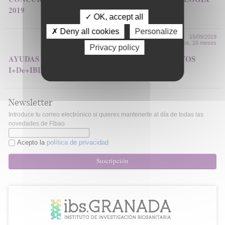
2019
✓ OK, accept all
✗ Deny all cookies
Personalize
15/09/2019
Hace 6 años, 10 meses
Privacy policy
AYUDAS PARA LA FINANCIACIÓN DE PROYECTOS
I+De+IBIMA 2019
Newsletter
Introduce tu correo electrónico si quieres mantenerte al día de todas las
novedades de Fibao.
Acepto la
política de privacidad
Suscripción