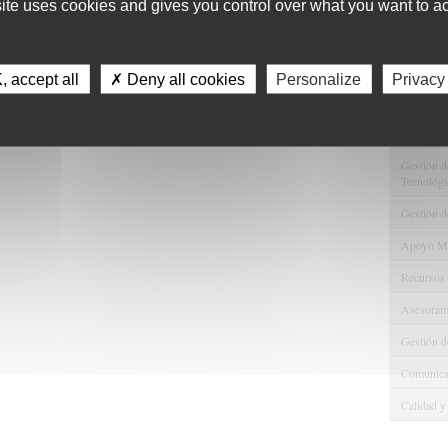
site uses cookies and gives you control over what you want to ac
11
Servici
 accept all
✗ Deny all cookies
Personalize
Privacy
Consulta 
Gestión d
Observaci
Gestión de
Tecnológi
Gestión d
Apoyo Met
Recursos
Asesorami
Gestión d
Comunicac
Calidad y