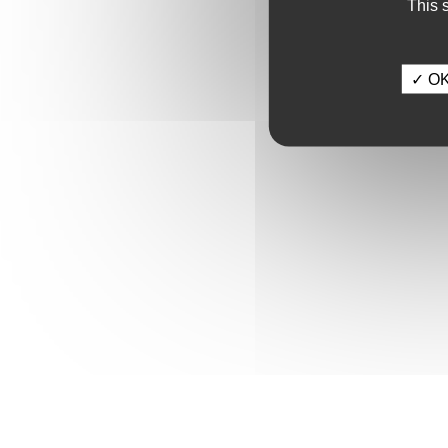
This 
✓ OK,