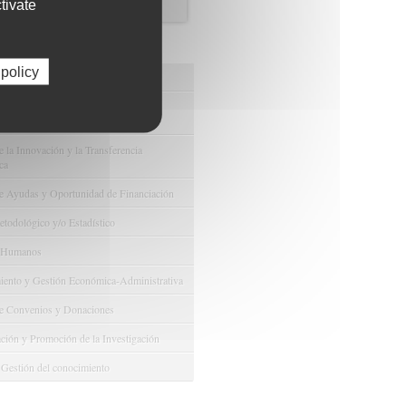
tivate
os de FIBAO
 policy
nuestras Ofertas Tecnológicas
e Ensayos Clínicos y Estudios
onales
 la Innovación y la Transferencia
ca
e Ayudas y Oportunidad de Financiación
odológico y/o Estadístico
 Humanos
ento y Gestión Económica-Administrativa
e Convenios y Donaciones
ión y Promoción de la Investigación
 Gestión del conocimiento