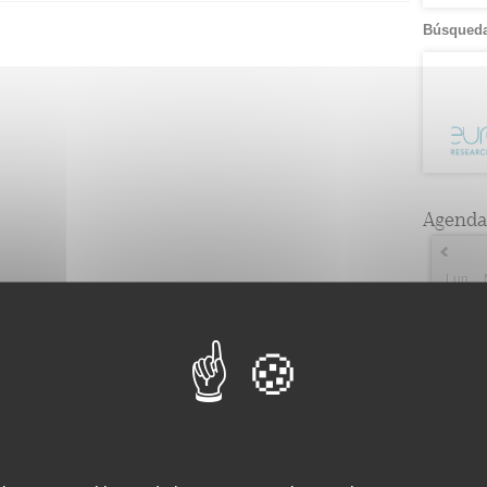
Búsqueda
Agenda
Lun
2
2
9
3
16
5
23
2
30