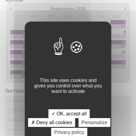
Septiembre 2019
Lun
Mar
Mie
Jue
Vie
Sab
Dom
1
12
2
3
4
5
6
7
8
2
3
2
7
9
10
11
12
13
14
15
3
5
3
3
5
20
16
17
18
19
20
21
22
5
3
1
1
2
2
23
24
25
26
27
28
29
2
1
5
5
1
30
11
This site uses cookies and
gives you control over what you
Servicios de FIBAO
want to activate
Consulta nuestras Ofertas Tecnológicas
Gestión de Ensayos Clínicos y Estudios Observacionales
✓ OK, accept all
Gestión de la Innovación y la Transferencia Tecnológica
✗ Deny all cookies
Personalize
Gestión de Ayudas y Oportunidad de Financiación
Privacy policy