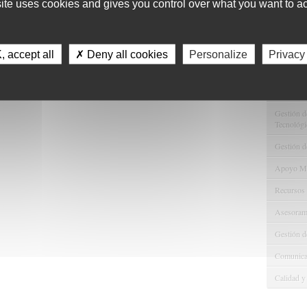
site uses cookies and gives you control over what you want to ac
11
Servici
 accept all
✗ Deny all cookies
Personalize
Privacy
Consulta 
Gestión d
Observaci
Gestión de
Tecnológi
Gestión d
Apoyo Met
Recursos
Asesorami
Gestión d
Comunicac
Calidad y