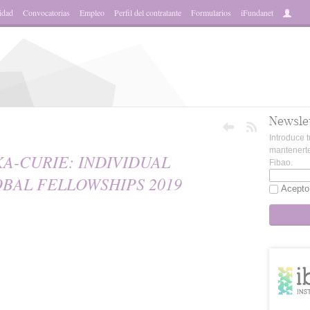
idad
Convocatorias
Empleo
Perfil del contratante
Formularios
iFundanet
Newsle
Introduce t
mantenerte
A-CURIE: INDIVIDUAL
Fibao.
BAL FELLOWSHIPS 2019
Acepto
sApp