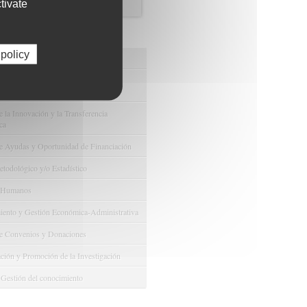
tivate
os de FIBAO
 policy
nuestras Ofertas Tecnológicas
e Ensayos Clínicos y Estudios
onales
 la Innovación y la Transferencia
ca
e Ayudas y Oportunidad de Financiación
odológico y/o Estadístico
 Humanos
ento y Gestión Económica-Administrativa
e Convenios y Donaciones
ión y Promoción de la Investigación
 Gestión del conocimiento