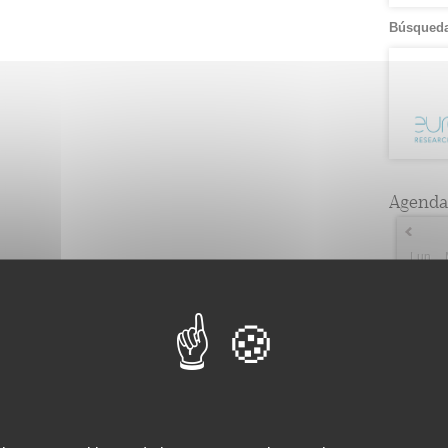
Búsqueda
Agenda
Lun
2
2
9
3
16
5
23
2
30