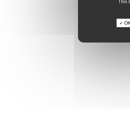
This 
✓ OK,