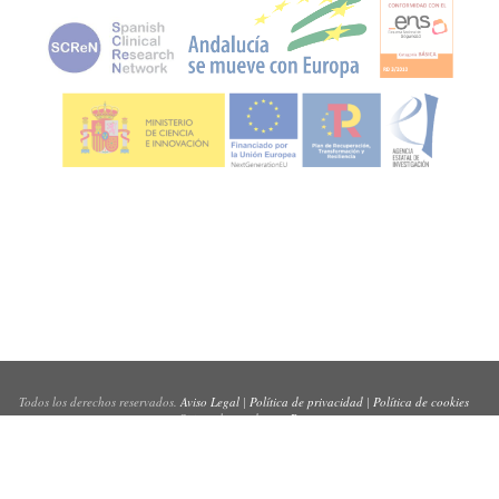
Todos los derechos reservados.
Aviso Legal
|
Política de privacidad
|
Política de cookies
Sitio web creado por
Pynso