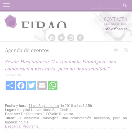
Menu
CONTACTA
CON NOSOTROS
info@fibao.es
Agenda de eventos
Sesión Hospitalaria: "La Anatomía Patológica: una
colaboración necesaria, pero no imprescindible"
11/09/2019
Share
Facebook
Twitter
Email
WhatsApp
Fecha
y
hora:
11 de Septiembnre
de 2019 a las
8:15h
Lugar:
Hospital Universitario San Cecilio
Ponente:
Dr. Francisco J. O´Valle Ravassa
Titulo
: La Anatomía Patológica: una colaboración necesaria, pero no
imprescindible
Descargar Programa