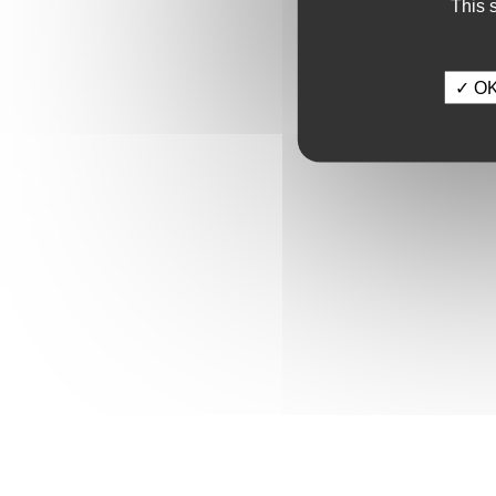
This 
✓ OK,