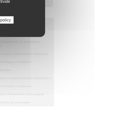
tivate
os de FIBAO
 policy
nuestras Ofertas Tecnológicas
e Ensayos Clínicos y Estudios
onales
 la Innovación y la Transferencia
ca
e Ayudas y Oportunidad de Financiación
odológico y/o Estadístico
 Humanos
ento y Gestión Económica-Administrativa
e Convenios y Donaciones
ión y Promoción de la Investigación
 Gestión del conocimiento