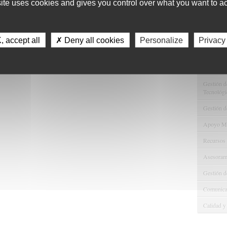
site uses cookies and gives you control over what you want to ac
11
Servici
 accept all
✗ Deny all cookies
Personalize
Privacy
Consulta 
Gestión d
Observaci
Gestión de
Tecnológi
Gestión d
Apoyo Met
Recursos
Asesorami
Gestión d
Comunicac
Calidad y