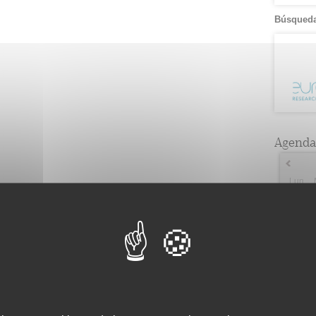
Búsqueda
Agenda
Lun
2
2
9
3
16
5
23
2
30