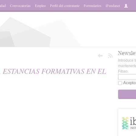
idad
Convocatorias
Empleo
Perfil del contratante
Formularios
iFundanet
Newsle
Introduce t
mantenerte
 ESTANCIAS FORMATIVAS EN EL
Fibao.
Acepto
sApp