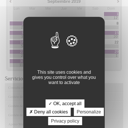
Septiembre 2019
Lun
Mar
Mie
Jue
Vie
Sab
Dom
1
12
2
3
4
5
6
7
8
2
3
2
7
9
10
11
12
13
14
15
3
5
3
3
5
20
16
17
18
19
20
21
22
5
3
1
1
2
2
23
24
25
26
27
28
29
2
1
5
5
1
30
11
This site uses cookies and
gives you control over what you
Servicios de FIBAO
want to activate
Consulta nuestras Ofertas Tecnológicas
Gestión de Ensayos Clínicos y Estudios Observacionales
✓ OK, accept all
Gestión de la Innovación y la Transferencia Tecnológica
✗ Deny all cookies
Personalize
Gestión de Ayudas y Oportunidad de Financiación
Privacy policy
Apoyo Metodológico y/o Estadístico