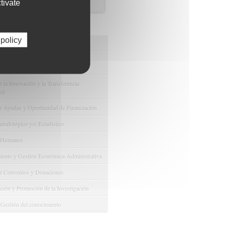
tivate
os de FIBAO
 policy
nuestras Ofertas Tecnológicas
e Ensayos Clínicos y Estudios
onales
 la Innovación y la Transferencia
ca
e Ayudas y Oportunidad de Financiación
odológico y/o Estadístico
 Humanos
ento y Gestión Económica-Administrativa
e Convenios y Donaciones
ión y Promoción de la Investigación
 Gestión del conocimiento