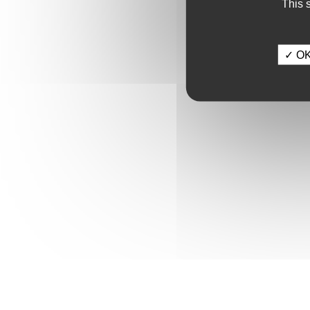
This 
✓ OK,