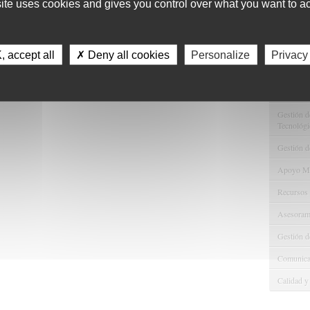
site uses cookies and gives you control over what you want to ac
11
Servici
 accept all
✗ Deny all cookies
Personalize
Privacy
Consulta 
Gestión d
Observaci
Gestión de
Tecnológi
Gestión d
Apoyo Met
Recursos
Asesorami
Gestión d
Comunicac
Calidad y