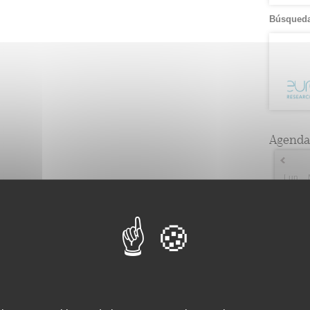
Búsqueda
Agenda
Lun
2
2
9
3
16
5
23
2
30