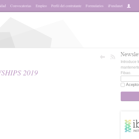
idad
Convocatorias
Empleo
Perfil del contratante
Formularios
iFundanet
Newsle
Introduce t
mantenerte
SHIPS 2019
Fibao.
Acepto
sApp