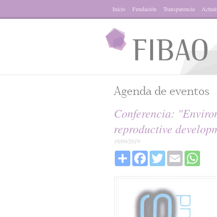
Inicio
Fundación
Transparencia
Actual
Agenda de eventos
Conferencia: "Enviro
reproductive develop
16/09/2019
Share
Facebook
Twitter
Email
What