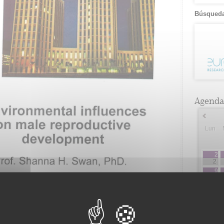
Búsqueda
Agenda
Lun
2
2
9
3
16
5
23
2
30