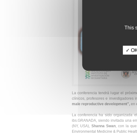
This 
✓ OK,
La conferencia tendrá lugar el próxi
clínicos, profesores e investigadores i
male reproductive development",
en e
La conferencia ha sido organizada el
ibs.GRANADA, siendo invitada una emi
(NY, USA),
Shanna Swan
, con la qu
Environmental Medicine & Public Healt