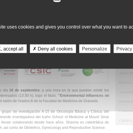
11
Servici
Consulta 
site uses cookies and gives you control over what you want to ac
Gestión d
Observaci
 accept all
✗ Deny all cookies
Personalize
Privacy
Gestión de
Tecnológi
Gestión d
Apoyo Met
Recursos
mo día
16 de septiembre
, a una hora en la que puedan asistir los
Asesorami
nteresados (13:30 h), bajo el titulo:
"Environmental influences on
Gestión d
l salón de Grados B de la Facultad de Medicina de Granada.
Comunicac
 grupo de investigación A-15 de Oncología Básica y Clínica del
nente investigadora del Icahn School of Medicine at Mount Sinai
Calidad y
e llevan colaborando desde hace años. Shanna es catedrática de
h, asi como de Obstetrics, Gynecology and Reproductive Science.