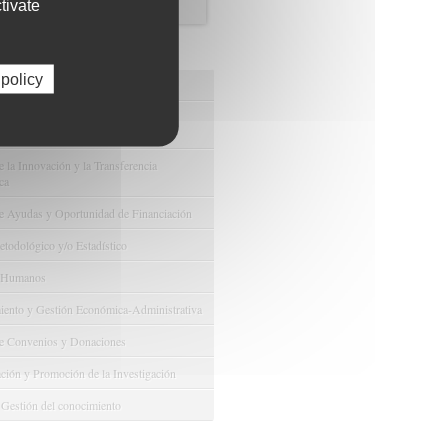
tivate
os de FIBAO
 policy
nuestras Ofertas Tecnológicas
e Ensayos Clínicos y Estudios
onales
 la Innovación y la Transferencia
ca
e Ayudas y Oportunidad de Financiación
odológico y/o Estadístico
 Humanos
ento y Gestión Económica-Administrativa
e Convenios y Donaciones
ión y Promoción de la Investigación
 Gestión del conocimiento