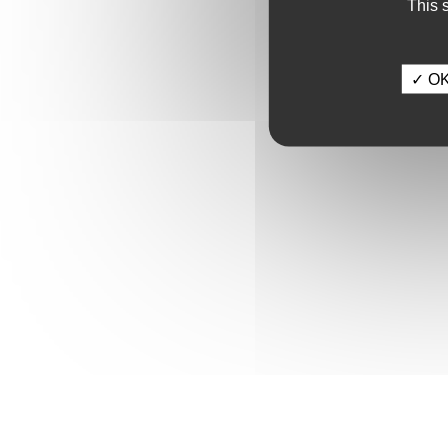
This 
✓ OK,