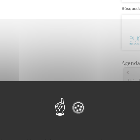
Búsqueda
Agenda
Lun
2
2
9
3
16
5
23
2
30