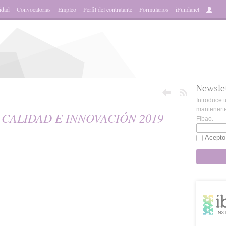
idad
Convocatorias
Empleo
Perfil del contratante
Formularios
iFundanet
Newsle
Introduce t
mantenerte
 CALIDAD E INNOVACIÓN 2019
Fibao.
Acepto
sApp