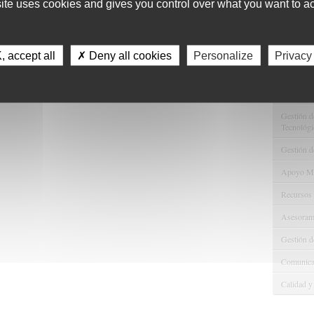
site uses cookies and gives you control over what you want to ac
11
Servici
 accept all
✗ Deny all cookies
Personalize
Privacy
Consulta 
Gestión d
Observaci
Gestión de
Tecnológi
Gestión d
Apoyo Met
Recursos
Asesorami
Gestión d
Comunicac
Calidad y