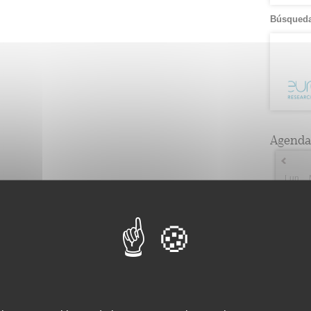
Búsqueda
Agenda
Lun
2
2
9
3
16
5
23
2
30