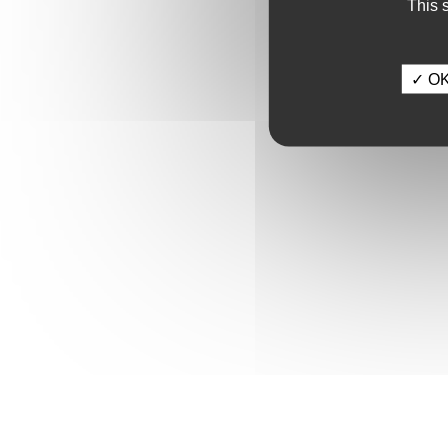
This 
✓ OK,