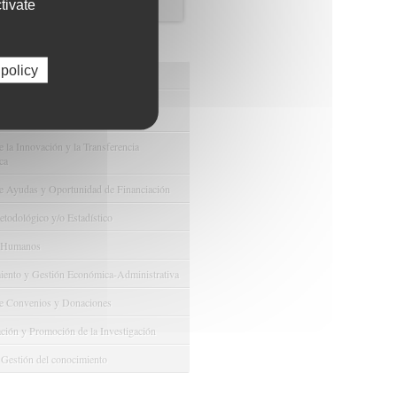
tivate
os de FIBAO
 policy
nuestras Ofertas Tecnológicas
e Ensayos Clínicos y Estudios
onales
 la Innovación y la Transferencia
ca
e Ayudas y Oportunidad de Financiación
odológico y/o Estadístico
 Humanos
ento y Gestión Económica-Administrativa
e Convenios y Donaciones
ión y Promoción de la Investigación
 Gestión del conocimiento