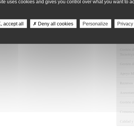
site uses cookies and gives you control over what you want to ac
11
Servici
 accept all
✗ Deny all cookies
Personalize
Privacy
Consulta 
Gestión d
Observaci
Gestión de
Tecnológi
Gestión d
Apoyo Met
Recursos
Asesorami
Gestión d
Comunicac
Calidad y