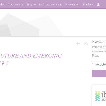
idad
Convocatorias
Empleo
Perfil del contratante
Formularios
iFundanet
Newsle
Introduce t
mantenerte
 FUTURE AND EMERGING
Fibao.
9-3
Acepto
sApp