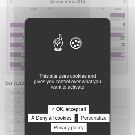
Septiembre 2019
Lun
Mar
Mie
Jue
Vie
Sab
Dom
1
12
2
3
4
5
6
7
8
2
3
2
7
9
10
11
12
13
14
15
3
5
3
3
5
20
16
17
18
19
20
21
22
5
3
1
1
2
2
23
24
25
26
27
28
29
2
1
5
5
1
30
11
This site uses cookies and
gives you control over what you
Servicios de FIBAO
want to activate
Consulta nuestras Ofertas Tecnológicas
Gestión de Ensayos Clínicos y Estudios Observacionales
✓ OK, accept all
Gestión de la Innovación y la Transferencia Tecnológica
✗ Deny all cookies
Personalize
Gestión de Ayudas y Oportunidad de Financiación
Privacy policy
Apoyo Metodológico y/o Estadístico