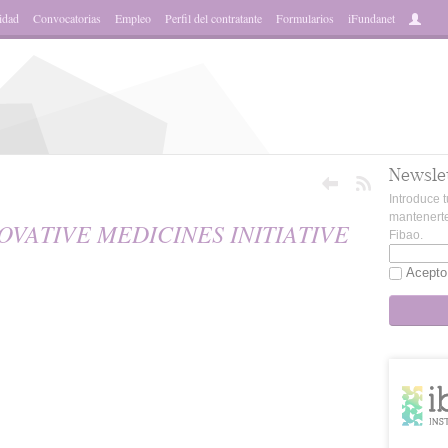
idad
Convocatorias
Empleo
Perfil del contratante
Formularios
iFundanet
Newsle
Introduce t
mantenerte
NNOVATIVE MEDICINES INITIATIVE
Fibao.
Acepto
sApp