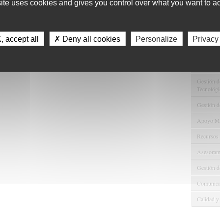
site uses cookies and gives you control over what you want to ac
11
Servici
 accept all
✗ Deny all cookies
Personalize
Privacy
Consulta 
Gestión d
Observaci
Gestión de
Tecnológi
Gestión d
Apoyo Met
Recursos
Asesorami
Gestión d
Comunicac
Calidad y