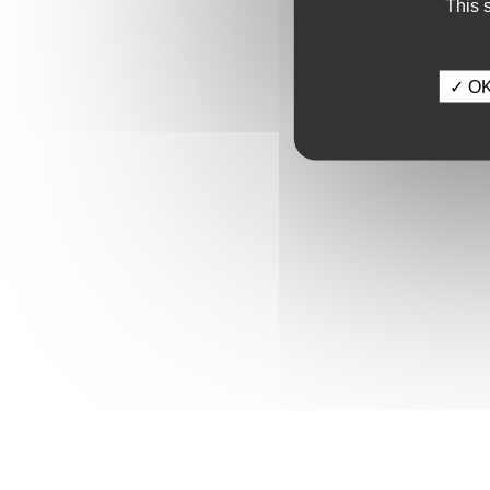
This 
✓ OK,