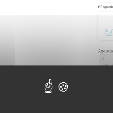
Búsqueda
Agenda
Lun
2
2
9
3
16
5
23
2
30