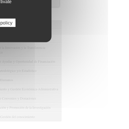
tivate
os de FIBAO
 policy
nuestras Ofertas Tecnológicas
e Ensayos Clínicos y Estudios
onales
 la Innovación y la Transferencia
ca
e Ayudas y Oportunidad de Financiación
odológico y/o Estadístico
 Humanos
ento y Gestión Económica-Administrativa
e Convenios y Donaciones
ión y Promoción de la Investigación
 Gestión del conocimiento