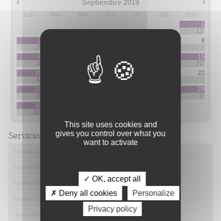
Septiembre 2019
Lun
Mar
Mie
Jue
Vie
Sab
Dom
1
12
2
3
4
5
6
7
8
2
3
2
7
9
10
11
12
13
14
15
3
5
3
3
5
20
16
17
18
19
20
21
22
5
3
1
1
2
2
23
24
25
26
27
28
29
2
1
5
5
1
30
11
This site uses cookies and
gives you control over what you
Servicios de FIBAO
want to activate
Consulta nuestras Ofertas Tecnológicas
Gestión de Ensayos Clínicos y Estudios Observacionales
✓ OK, accept all
Gestión de la Innovación y la Transferencia Tecnológica
✗ Deny all cookies
Personalize
Gestión de Ayudas y Oportunidad de Financiación
Privacy policy
Apoyo Metodológico y/o Estadístico