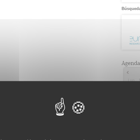
Búsqueda
Agenda
Lun
2
2
9
3
16
5
23
2
30