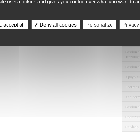
site uses cookies and gives you control over what you want to ac
11
Servici
 accept all
✗ Deny all cookies
Personalize
Privacy
Consulta 
Gestión d
Observaci
Gestión de
Tecnológi
Gestión d
Apoyo Met
Recursos
Asesorami
Gestión d
Comunicac
Calidad y