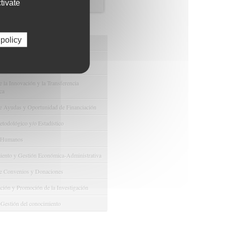
tivate
os de FIBAO
 policy
nuestras Ofertas Tecnológicas
e Ensayos Clínicos y Estudios
onales
 la Innovación y la Transferencia
ca
e Ayudas y Oportunidad de Financiación
odológico y/o Estadístico
 Humanos
ento y Gestión Económica-Administrativa
e Convenios y Donaciones
ión y Promoción de la Investigación
 Gestión del conocimiento