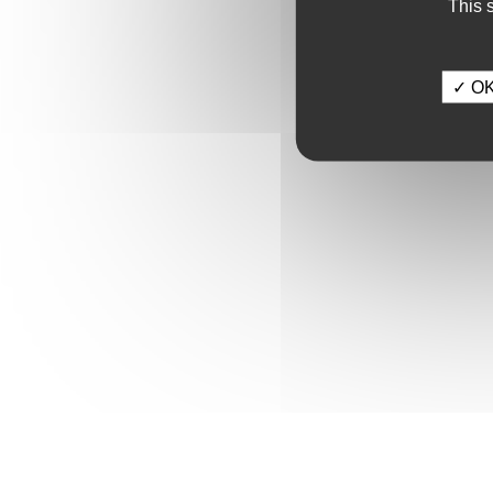
This 
✓ OK,