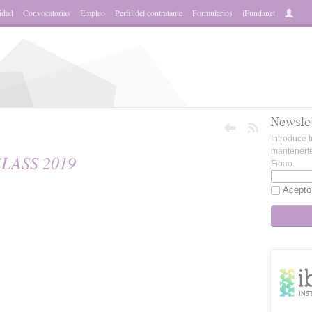
idad
Convocatorias
Empleo
Perfil del contratante
Formularios
iFundanet
Newsle
Introduce t
mantenerte
LASS 2019
Fibao.
Acepto
sApp