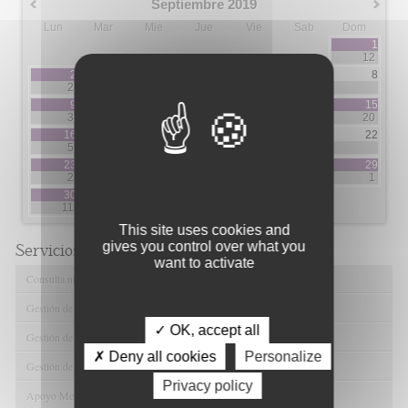
Septiembre 2019
Lun
Mar
Mie
Jue
Vie
Sab
Dom
1
12
2
3
4
5
6
7
8
2
3
2
7
9
10
11
12
13
14
15
3
5
3
3
5
20
16
17
18
19
20
21
22
5
3
1
1
2
2
23
24
25
26
27
28
29
2
1
5
5
1
30
11
This site uses cookies and
gives you control over what you
Servicios de FIBAO
want to activate
Consulta nuestras Ofertas Tecnológicas
Gestión de Ensayos Clínicos y Estudios Observacionales
✓ OK, accept all
Gestión de la Innovación y la Transferencia Tecnológica
✗ Deny all cookies
Personalize
Gestión de Ayudas y Oportunidad de Financiación
Privacy policy
Apoyo Metodológico y/o Estadístico