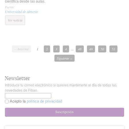
científica desde las aulas.
Fuente:
Universidad de Almería
Ver noticia
‹‹ Anterior
1
2
3
4
...
48
49
50
51
Siguiente ››
Newsletter
Introduce tu correo electrónico si quieres mantenerte al día de todas las
novedades de Fibao.
Acepto la
política de privacidad
Suscripción