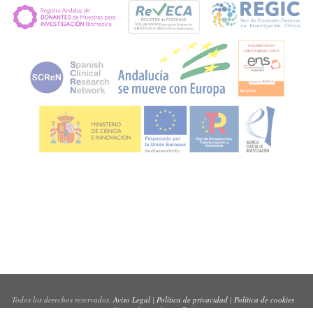
Todos los derechos reservados.
Aviso Legal
|
Política de privacidad
|
Política de cookies
Sitio web creado por
Pynso