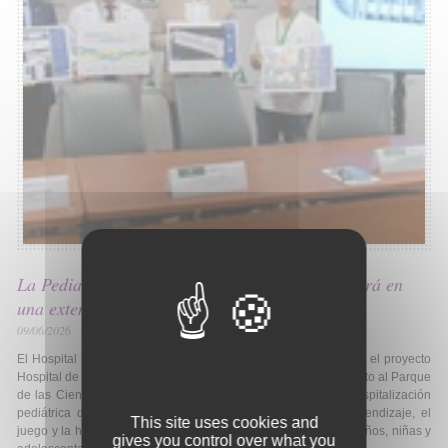
La Pediatría del Clínico San Cecilio se convertirá en
una extensión del Parque de las Ciencias
09/06/2026
El Hospital Universitario Clínico San Cecilio ha presentado hoy el proyecto
Hospital de las Ciencias, una iniciativa pionera desarrollada junto al Parque
de las Ciencias de Granada que transformará la planta de hospitalización
pediátrica del centro en un espacio donde la ciencia, el aprendizaje, el
This site uses cookies and
juego y la humanización formarán parte de la experiencia de niños, niñas y
gives you control over what you